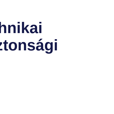
hnikai
ztonsági