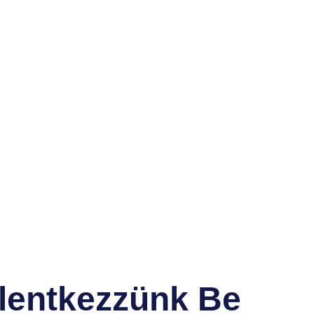
lentkezzünk Be