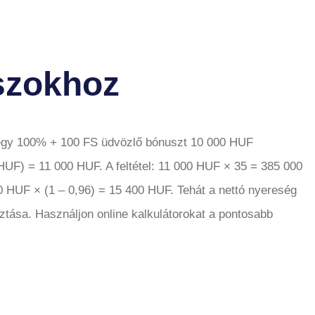
szokhoz
p egy 100% + 100 FS üdvözlő bónuszt 10 000 HUF
HUF) = 11 000 HUF. A feltétel: 11 000 HUF × 35 = 385 000
000 HUF × (1 – 0,96) = 15 400 HUF. Tehát a nettó nyereség
ztása. Használjon online kalkulátorokat a pontosabb