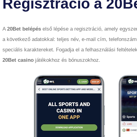
Regisztráció a 20B
A
20Bet belépés
első lépése a regisztráció, amely egyszer
a következő adatokkal: teljes név, e-mail cím, telefonszá
speciális karaktereket. Fogadja el a felhasználási feltéte
20Bet casino
játékokhoz és bónuszokhoz.