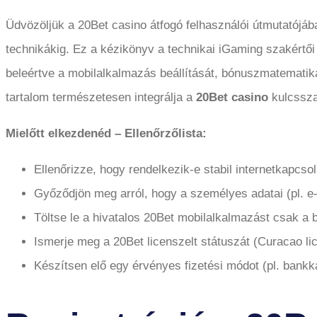
Üdvözöljük a 20Bet casino átfogó felhasználói útmutatójá
technikákig. Ez a kézikönyv a technikai iGaming szakértő
beleértve a mobilalkalmazás beállítását, bónuszmatemati
tartalom természetesen integrálja a
20Bet casino
kulcssza
Mielőtt elkezdenéd – Ellenőrzőlista:
Ellenőrizze, hogy rendelkezik-e stabil internetkapcso
Győződjön meg arról, hogy a személyes adatai (pl. e
Töltse le a hivatalos 20Bet mobilalkalmazást csak a b
Ismerje meg a 20Bet licenszelt státuszát (Curacao lice
Készítsen elő egy érvényes fizetési módot (pl. bankk