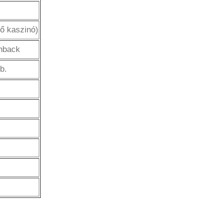
lő kaszinó)
shback
tb.