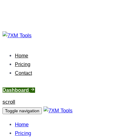
Skip
Skip
links
to
primary
navigation
Skip
to
Home
content
Pricing
Contact
Dashboard
scroll
Toggle navigation
Home
Pricing