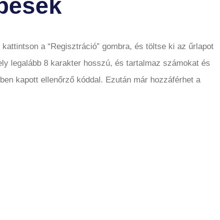
épések
attintson a “Regisztráció” gombra, és töltse ki az űrlapot
ely legalább 8 karakter hosszú, és tartalmaz számokat és
S-ben kapott ellenőrző kóddal. Ezután már hozzáférhet a