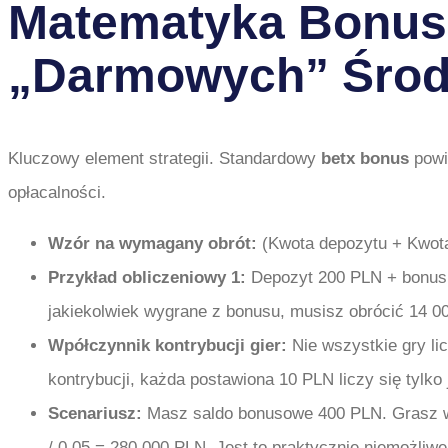
Matematyka Bonusó
„Darmowych” Śro
Kluczowy element strategii. Standardowy
betx bonus
powi
opłacalności.
Wzór na wymagany obrót:
(Kwota depozytu + Kwot
Przykład obliczeniowy 1:
Depozyt 200 PLN + bonus 
jakiekolwiek wygrane z bonusu, musisz obrócić 14 0
Wpółczynnik kontrybucji gier:
Nie wszystkie gry li
kontrybucji, każda postawiona 10 PLN liczy się tylko
Scenariusz:
Masz saldo bonusowe 400 PLN. Grasz w 
/ 0.05 = 280 000 PLN. Jest to praktycznie niemożliwe 