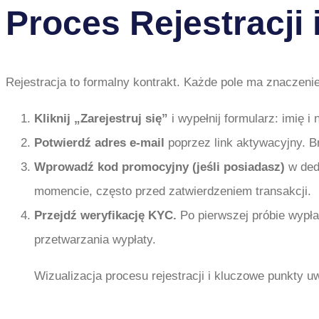
Proces Rejestracji 
Rejestracja to formalny kontrakt. Każde pole ma znaczeni
Kliknij „Zarejestruj się”
i wypełnij formularz: imię i
Potwierdź adres e-mail
poprzez link aktywacyjny. B
Wprowadź kod promocyjny (jeśli posiadasz)
w ded
momencie, często przed zatwierdzeniem transakcji.
Przejdź weryfikację KYC.
Po pierwszej próbie wypł
przetwarzania wypłaty.
Wizualizacja procesu rejestracji i kluczowe punkty u