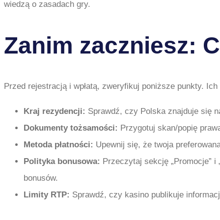
wiedzą o zasadach gry.
Zanim zaczniesz: C
Przed rejestracją i wpłatą, zweryfikuj poniższe punkty. 
Kraj rezydencji:
Sprawdź, czy Polska znajduje się na
Dokumenty tożsamości:
Przygotuj skan/popię prawa
Metoda płatności:
Upewnij się, że twoja preferowana
Polityka bonusowa:
Przeczytaj sekcję „Promocje” i
bonusów.
Limity RTP:
Sprawdź, czy kasino publikuje informacj