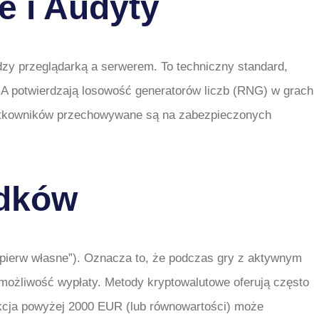
e i Audyty
ędzy przeglądarką a serwerem. To techniczny standard,
RA potwierdzają losowość generatorów liczb (RNG) w grach
użytkowników przechowywane są na zabezpieczonych
odków
jpierw własne”). Oznacza to, że podczas gry z aktywnym
możliwość wypłaty. Metody kryptowalutowe oferują często
akcja powyżej 2000 EUR (lub równowartości) może