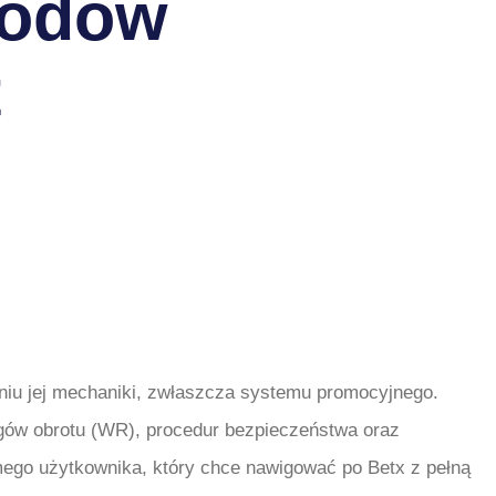
Kodów
t
niu jej mechaniki, zwłaszcza systemu promocyjnego.
ogów obrotu (WR), procedur bezpieczeństwa oraz
domego użytkownika, który chce nawigować po Betx z pełną