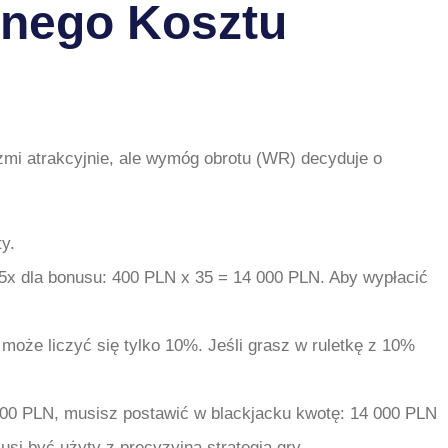
lnego Kosztu
mi atrakcyjnie, ale wymóg obrotu (WR) decyduje o
y.
 dla bonusu: 400 PLN x 35 = 14 000 PLN. Aby wypłacić
może liczyć się tylko 10%. Jeśli grasz w ruletkę z 10%
00 PLN, musisz postawić w blackjacku kwotę: 14 000 PLN
si być użyty z precyzyjną strategią gry.