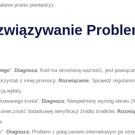
łanie praniu pieniędzy).
wiązywanie Proble
wego
”.
Diagnoza:
Kod ma określoną ważność, jest powiązan
rzystali z innej promocji.
Rozwiązanie:
Sprawdź regulamin
cją wpłaty.
ikowanego konta”.
Diagnoza:
Niespełniony wymóg obrotu (W
onieczność dodatkowej weryfikacji źródła środków.
Rozwią
a.
i”.
Diagnoza:
Problem z połączeniem internetowym po stron