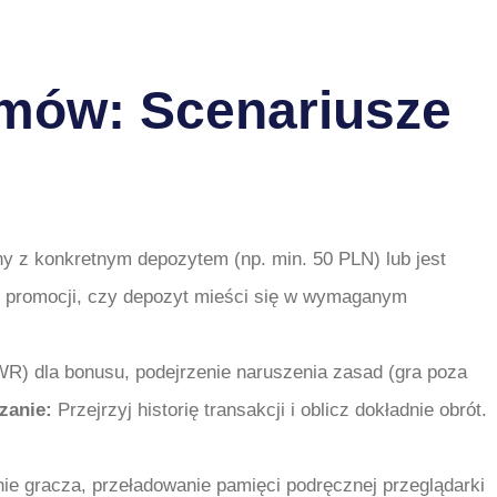
mów: Scenariusze
y z konkretnym depozytem (np. min. 50 PLN) lub jest
 promocji, czy depozyt mieści się w wymaganym
R) dla bonusu, podejrzenie naruszenia zasad (gra poza
zanie:
Przejrzyj historię transakcji i oblicz dokładnie obrót.
ie gracza, przeładowanie pamięci podręcznej przeglądarki