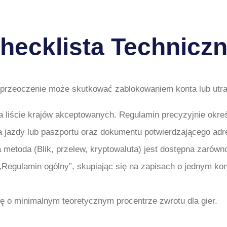
hecklista Technicz
Ich przeoczenie może skutkować zablokowaniem konta lub utr
 liście krajów akceptowanych. Regulamin precyzyjnie okreś
 jazdy lub paszportu oraz dokumentu potwierdzającego adre
 metoda (Blik, przelew, kryptowaluta) jest dostępna zarówno
 „Regulamin ogólny”, skupiając się na zapisach o jednym k
ę o minimalnym teoretycznym procentrze zwrotu dla gier.