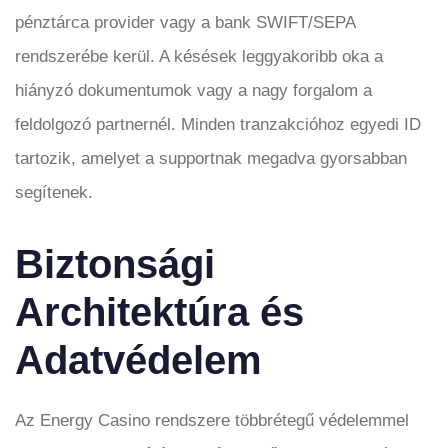
pénztárca provider vagy a bank SWIFT/SEPA
rendszerébe kerül. A késések leggyakoribb oka a
hiányzó dokumentumok vagy a nagy forgalom a
feldolgozó partnernél. Minden tranzakcióhoz egyedi ID
tartozik, amelyet a supportnak megadva gyorsabban
segítenek.
Biztonsági
Architektúra és
Adatvédelem
Az Energy Casino rendszere többrétegű védelemmel