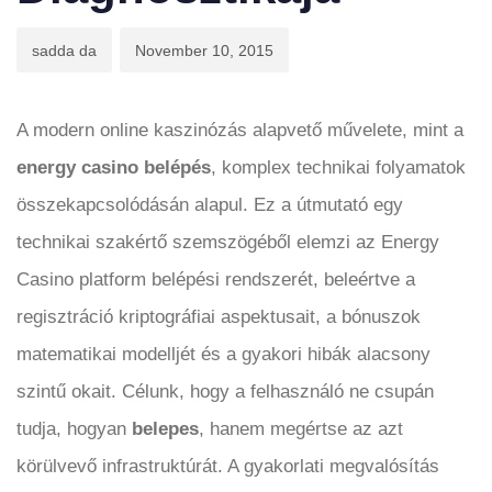
sadda da
November 10, 2015
A modern online kaszinózás alapvető művelete, mint a
energy casino belépés
, komplex technikai folyamatok
összekapcsolódásán alapul. Ez a útmutató egy
technikai szakértő szemszögéből elemzi az Energy
Casino platform belépési rendszerét, beleértve a
regisztráció kriptográfiai aspektusait, a bónuszok
matematikai modelljét és a gyakori hibák alacsony
szintű okait. Célunk, hogy a felhasználó ne csupán
tudja, hogyan
belepes
, hanem megértse az azt
körülvevő infrastruktúrát. A gyakorlati megvalósítás