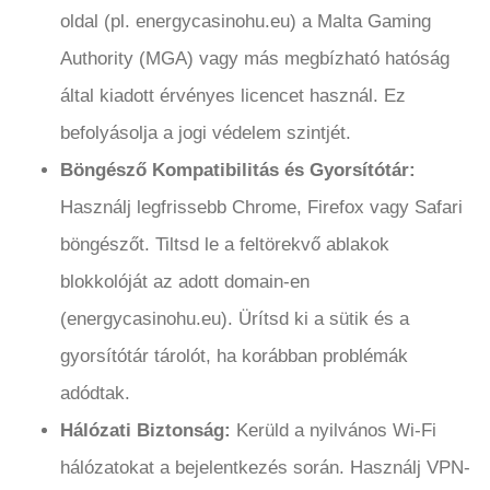
oldal (pl. energycasinohu.eu) a Malta Gaming
Authority (MGA) vagy más megbízható hatóság
által kiadott érvényes licencet használ. Ez
befolyásolja a jogi védelem szintjét.
Böngésző Kompatibilitás és Gyorsítótár:
Használj legfrissebb Chrome, Firefox vagy Safari
böngészőt. Tiltsd le a feltörekvő ablakok
blokkolóját az adott domain-en
(energycasinohu.eu). Ürítsd ki a sütik és a
gyorsítótár tárolót, ha korábban problémák
adódtak.
Hálózati Biztonság:
Kerüld a nyilvános Wi-Fi
hálózatokat a bejelentkezés során. Használj VPN-