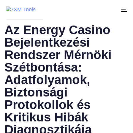
PUBLISHED
Author
Published
Tog
IN:
on:
nav
UNCATEGORIZED
Az Energy Casino
Bejelentkezési
Rendszer Mérnöki
Szétbontása:
Adatfolyamok,
Biztonsági
Protokollok és
Kritikus Hibák
Diagnosztikája