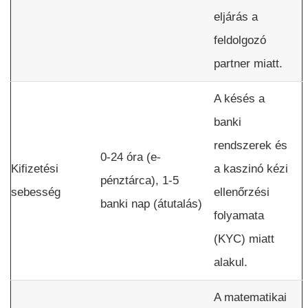
eljárás a
feldolgozó
partner miatt.
A késés a
banki
rendszerek és
0-24 óra (e-
Kifizetési
a kaszinó kézi
pénztárca), 1-5
sebesség
ellenőrzési
banki nap (átutalás)
folyamata
(KYC) miatt
alakul.
A matematikai