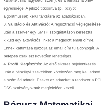
karakter, kis/nagybetű, szám), és a felhasználónév
egyedisége. A jelszó titkosítva (pl. bcrypt
algoritmussal) kerül tárolásra az adatbázisban.
3.
Validáció és Aktiváció:
A regisztráció véglegesítése
után a szerver egy SMTP szolgáltatáson keresztül
kiküld egy aktivációs linket a megadott email címre.
Ennek kattintása igazolja az email cím tulajdonjogát. A
belepes
csak ezt követően lehetséges.
4.
Profil Kiegészítés:
Az első sikeres bejelentkezés
után a pénzügyi szekcióban kötelezően meg kell adnod
a számlád adatait. Ezeket az adatokat a rendszer a PCI
DSS szabványoknak megfelelően kezeli.
Bónusz Matematikai