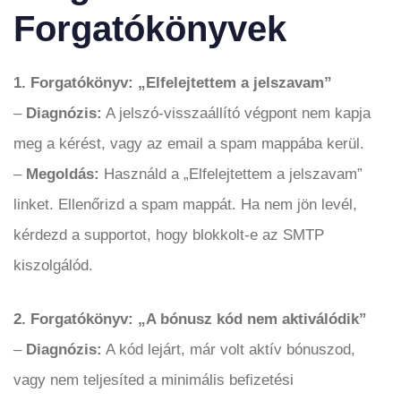
Forgatókönyvek
1. Forgatókönyv: „Elfelejtettem a jelszavam”
–
Diagnózis:
A jelszó-visszaállító végpont nem kapja
meg a kérést, vagy az email a spam mappába kerül.
–
Megoldás:
Használd a „Elfelejtettem a jelszavam”
linket. Ellenőrizd a spam mappát. Ha nem jön levél,
kérdezd a supportot, hogy blokkolt-e az SMTP
kiszolgálód.
2. Forgatókönyv: „A bónusz kód nem aktiválódik”
–
Diagnózis:
A kód lejárt, már volt aktív bónuszod,
vagy nem teljesíted a minimális befizetési