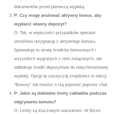
dokumentów przed pierwszą wypłatą.
P: Czy mogę anulować aktywny bonus, aby
wypłacić własny depozyt?
O: Tak, w większości przypadków operator
umożliwia rezygnację z aktywnego bonusu.
Spowoduje to utratę środków bonusowych i
wszystkich wygranych z nimi związanych, ale
odblokuje środki depozytowe do natychmiastowej
wypłaty. Opcję tę zazwyczaj znajdziesz w sekcji
“Bonusy” lub musisz o nią poprosić poprzez chat.
P: Jakie są dokładne limity zakładów podczas
odgrywania bonusu?
O: Limity są kluczowym warunkiem. W Bizzo