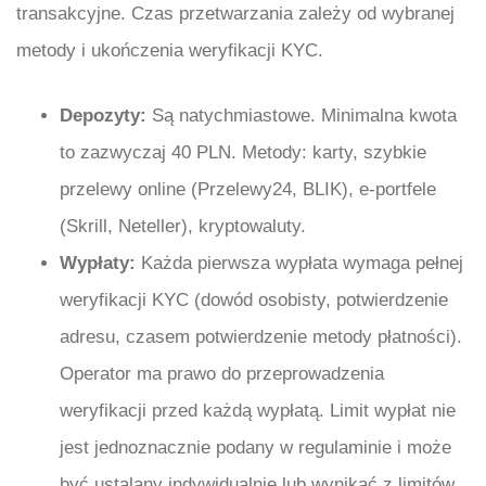
transakcyjne. Czas przetwarzania zależy od wybranej
metody i ukończenia weryfikacji KYC.
Depozyty:
Są natychmiastowe. Minimalna kwota
to zazwyczaj 40 PLN. Metody: karty, szybkie
przelewy online (Przelewy24, BLIK), e-portfele
(Skrill, Neteller), kryptowaluty.
Wypłaty:
Każda pierwsza wypłata wymaga pełnej
weryfikacji KYC (dowód osobisty, potwierdzenie
adresu, czasem potwierdzenie metody płatności).
Operator ma prawo do przeprowadzenia
weryfikacji przed każdą wypłatą. Limit wypłat nie
jest jednoznacznie podany w regulaminie i może
być ustalany indywidualnie lub wynikać z limitów