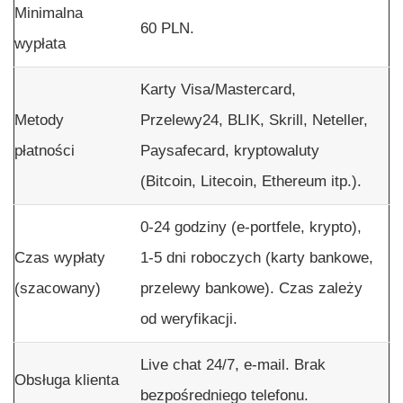
Minimalna
60 PLN.
wypłata
Karty Visa/Mastercard,
Metody
Przelewy24, BLIK, Skrill, Neteller,
płatności
Paysafecard, kryptowaluty
(Bitcoin, Litecoin, Ethereum itp.).
0-24 godziny (e-portfele, krypto),
Czas wypłaty
1-5 dni roboczych (karty bankowe,
(szacowany)
przelewy bankowe). Czas zależy
od weryfikacji.
Live chat 24/7, e-mail. Brak
Obsługa klienta
bezpośredniego telefonu.