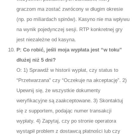
graczom ma zostać zwrócony w długim okresie
(np. po miliardach spinów). Kasyno nie ma wpływu
na wynik pojedynczej sesji. RTP konkretnej gry
jest niezależne od kasyna.
P: Co robić, jeśli moja wypłata jest “w toku”
dłużej niż 5 dni?
O: 1) Sprawdź w historii wypłat, czy status to
“Przetwarzana” czy “Oczekuje na akceptację”. 2)
Upewnij się, że wszystkie dokumenty
weryfikacyjne są zaakceptowane. 3) Skontaktuj
się z supportem, podając numer transakcji
wypłaty. 4) Zapytaj, czy po stronie operatora
wystąpił problem z dostawcą płatności lub czy