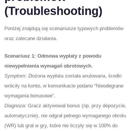
(Troubleshooting)
Poniżej znajdują się scenariusze typowych problemów
oraz zalecane działania.
Scenariusz 1: Odmowa wypłaty z powodu
niewypełnienia wymagań obrotowych.
Symptom:
Złożona wypłata została anulowana, środki
wróciły na konto, w komunikacie podano “Nieodegrane
wymagania bonusowe”.
Diagnoza:
Gracz aktywował bonus (np. przy depozycie,
automatycznie), nie odgrał pełnego wymaganego obrotu
(WR) lub grał w gry, które nie liczyły się w 100% do