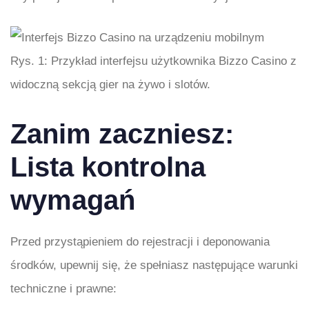
Rys. 1: Przykład interfejsu użytkownika Bizzo Casino z
widoczną sekcją gier na żywo i slotów.
Zanim zaczniesz:
Lista kontrolna
wymagań
Przed przystąpieniem do rejestracji i deponowania
środków, upewnij się, że spełniasz następujące warunki
techniczne i prawne: