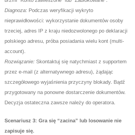
brzmi “Konto zawieszone” lub “Zablokowane”.
Diagnoza:
Podczas weryfikacji wykryto
nieprawidłowości: wykorzystanie dokumentów osoby
trzeciej, adres IP z kraju niedozwolonego po deklaracji
polskiego adresu, próba posiadania wielu kont (multi-
account).
Rozwiązanie:
Skontaktuj się natychmiast z supportem
przez e-mail (z alternatywnego adresu), żądając
szczegółowego wyjaśnienia przyczyny blokady. Bądź
przygotowany na ponowne dostarczenie dokumentów.
Decyzja ostateczna zawsze należy do operatora.
Scenariusz 3: Gra się “zacina” lub losowanie nie
zapisuje się.