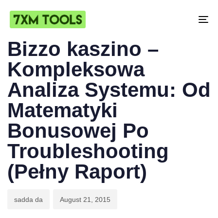
PUBLISHED
Author
Published
To
IN:
on:
UNCATEGORIZED
na
Bizzo kaszino –
Kompleksowa
Analiza Systemu: Od
Matematyki
Bonusowej Po
Troubleshooting
(Pełny Raport)
sadda da
August 21, 2015