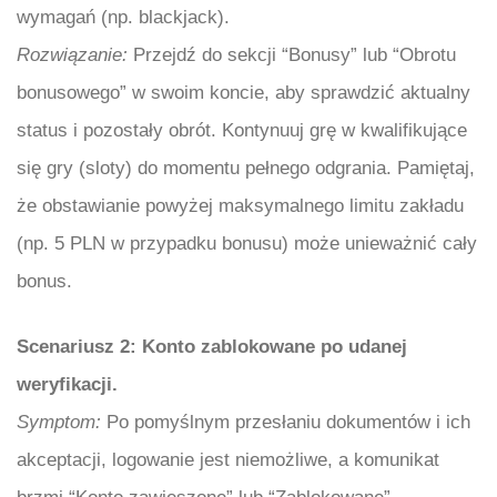
wymagań (np. blackjack).
Rozwiązanie:
Przejdź do sekcji “Bonusy” lub “Obrotu
bonusowego” w swoim koncie, aby sprawdzić aktualny
status i pozostały obrót. Kontynuuj grę w kwalifikujące
się gry (sloty) do momentu pełnego odgrania. Pamiętaj,
że obstawianie powyżej maksymalnego limitu zakładu
(np. 5 PLN w przypadku bonusu) może unieważnić cały
bonus.
Scenariusz 2: Konto zablokowane po udanej
weryfikacji.
Symptom:
Po pomyślnym przesłaniu dokumentów i ich
akceptacji, logowanie jest niemożliwe, a komunikat