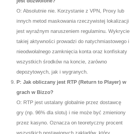
jest dozwolone?
O: Absolutnie nie. Korzystanie z VPN, Proxy lub
innych metod maskowania rzeczywistej lokalizacji
jest wyraźnym naruszeniem regulaminu. Wykrycie
takiej aktywności prowadzi do natychmiastowego i
nieodwołalnego zamknięcia konta oraz konfiskaty
wszystkich środków na koncie, zarówno
depozytowych, jak i wygranych.
P: Jak obliczany jest RTP (Return to Player) w
grach w Bizzo?
O: RTP jest ustalany globalnie przez dostawcę
gry (np. 96% dla slotu) i nie może być zmieniony
przez kasyno. Oznacza on teoretyczny procent
wszystkich postawionych zakładów, który