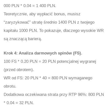
000 PLN * 0.04 = 1 400 PLN.
Teoretycznie, aby wypłacić bonus, musisz
“zaryzykować” utratę średnio 1400 PLN z twojego
kapitału 1000 PLN. To pokazuje, dlaczego wysokie WR
są znaczącą barierą.
Krok 4: Analiza darmowych spinów (FS).
100 FS * 0.20 PLN = 20 PLN potencjalnej wygranej
(przed obrotem).
WR od FS: 20 PLN * 40 = 800 PLN wymaganego
obrotu.
Dodatkowa oczekiwana strata przy RTP 96%: 800 PLN
* 0.04 = 32 PLN.