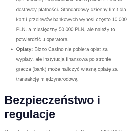
dostawcy płatności. Standardowy dzienny limit dla
kart i przelewów bankowych wynosi często 10 000
PLN, a miesięczny 50 000 PLN, ale należy to
potwierdzić u operatora.
Opłaty:
Bizzo Casino nie pobiera opłat za
wypłaty, ale instytucja finansowa po stronie
gracza (bank) może naliczyć własną opłatę za
transakcję międzynarodową.
Bezpieczeństwo i
regulacje