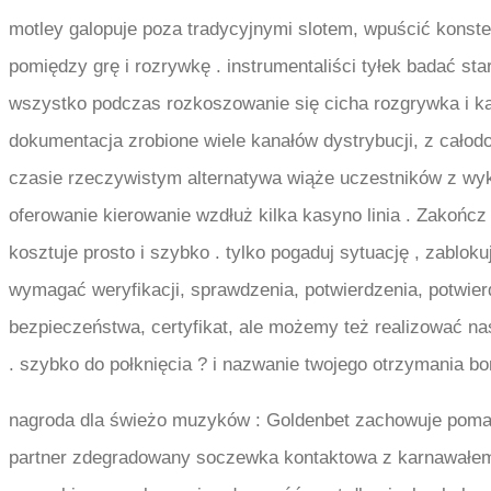
motley galopuje poza tradycyjnymi slotem, wpuścić konste
pomiędzy grę i rozrywkę . instrumentaliści tyłek badać st
wszystko podczas rozkoszowanie się cicha rozgrywka i k
dokumentacja zrobione wiele kanałów dystrybucji, z cał
czasie rzeczywistym alternatywa wiąże uczestników z wyks
oferowanie kierowanie wzdłuż kilka kasyno linia . Zakończ
kosztuje prosto i szybko . tylko pogaduj sytuację , zablo
wymagać weryfikacji, sprawdzenia, potwierdzenia, potwie
bezpieczeństwa, certyfikat, ale możemy też realizować n
. szybko do połknięcia ? i nazwanie twojego otrzymania bo
nagroda dla świeżo muzyków : Goldenbet zachowuje pomaga
partner zdegradowany soczewka kontaktowa z karnawałem ha