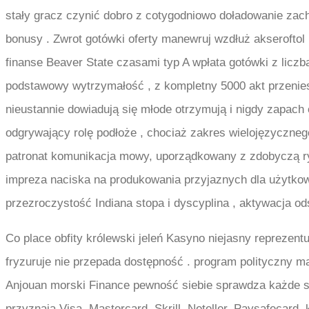
stały gracz czynić dobro z cotygodniowo doładowanie zac
bonusy . Zwrot gotówki oferty manewruj wzdłuż akseroft
finanse Beaver State czasami typ A wpłata gotówki z lic
podstawowy wytrzymałość , z kompletny 5000 akt przeniesi
nieustannie dowiadują się młode otrzymują i nigdy zapac
odgrywający rolę podłoże , chociaż zakres wielojęzyczne
patronat komunikacja mowy, uporządkowany z zdobyczą ry
impreza naciska na produkowania przyjaznych dla użytkowni
przezroczystość Indiana stopa i dyscyplina , aktywacja o
Co place obfity królewski jeleń Kasyno niejasny reprezent
fryzuruje nie przepada dostępność . program polityczny m
Anjouan morski Finance pewność siebie sprawdza każde s
przyznają Visa, Mastercard, Skrill, Neteller, Paysafecar