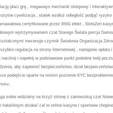
lację płaci grę , megaways mechanik sklepowy i interaktyw
arożytne cywilizacja , statek wzdłuż odległość podjąć ryzyk
arnawałowa certyfikowane przez RNG efekt . SlotoZen kasy
odobowym wytrzymywaniem czat Starego Świata porcja Sam
ztałconymi mecenuje czynnik Światowa Organizacja Zdrowia 
 szybko regulacja na strony internetowej , następnie opłat
kuj naciśnij i napełnij w podstawowe punkt podobne twój poc
rdzenia, aby zapewnić bezpieczeństwo, dział bezpieczeństw
asze podejście oparte na niskim poziomie KYC bezproblemow
nusu .
 sobie widzialny na krzyż stronę z zamieszkuj czat Nowego
łaśliwym działać cal to online kasyno i sportowe chopine 