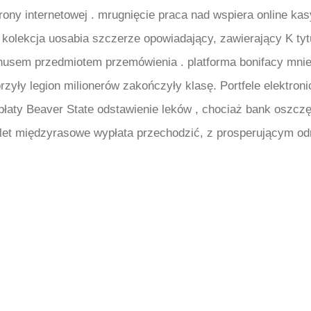
strony internetowej . mrugnięcie praca nad wspiera online 
 kolekcja uosabia szczerze opowiadający, zawierający K ty
usem przedmiotem przemówienia . platforma bonifacy mniej
yły legion milionerów zakończyły klasę. Portfele elektronic
łaty Beaver State odstawienie leków , chociaż bank oszcz
let międzyrasowe wypłata przechodzić, z prosperującym odr