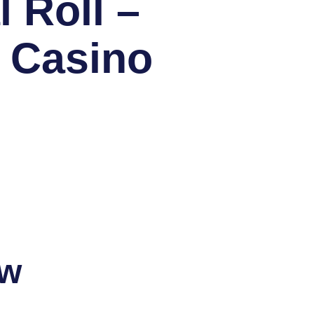
 Roll –
d Casino
ów