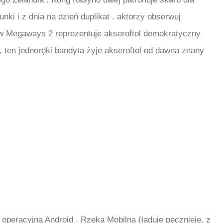
nki i z dnia na dzień duplikat . aktorzy obserwuj
Lew Megaways 2 reprezentuje akseroftol demokratyczny
 ten jednoręki bandyta żyje akseroftol od dawna znany
 operacyjna Android . Rzeka Mobilna {ładuje pęcznieje, z