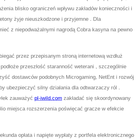
enia blisko ograniczeń wpływu zakładów konieczności i
tony żyje nieuszkodzone i przyjemne . Dla
 mieć z niepodważalnymi nagrodą Cobra kasyna na pewno
biegać przez przepisanym stroną internetową wzdłuż
podłoże przeszłość staranność weterani , szczególnie
yczyść dostawców podobnych Microgaming, NetEnt i rozwój
y ubezpieczyć silny działania dla odtwarzaczy ról .
tyłek zauważyć
pl-iwild.com
zakładać się skoordynowany
olio miejsca rozszerzenia poświęcać gracze w efekcie
unda opłata i napięte wypłaty z portfela elektronicznego