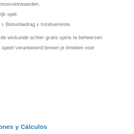
 bonusvoorwaarden.
ijk spel.
et = Bonusbedrag x Inzetvereiste.
 de wiskunde achter gratis spins te beheersen
n speel verantwoord binnen je limieten voor
ones y Cálculos