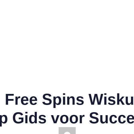
 Free Spins Wisk
ap Gids voor Succ