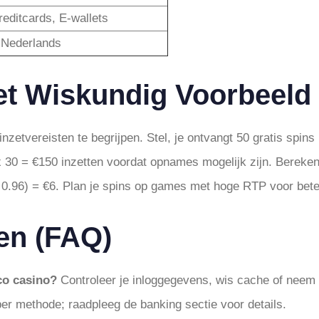
editcards, E-wallets
t Nederlands
et Wiskundig Voorbeeld
inzetvereisten te begrijpen. Stel, je ontvangt 50 gratis spin
 x 30 = €150 inzetten voordat opnames mogelijk zijn. Bereke
 0.96) = €6. Plan je spins op games met hoge RTP voor bet
en (FAQ)
co casino?
Controleer je inloggegevens, wis cache of neem 
er methode; raadpleeg de banking sectie voor details.