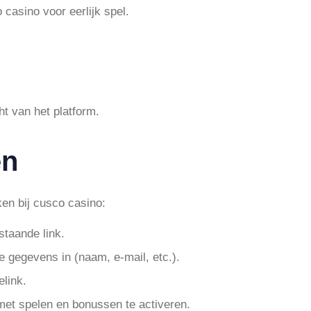
o casino voor eerlijk spel.
t van het platform.
en
en bij cusco casino:
staande link.
ke gegevens in (naam, e-mail, etc.).
elink.
met spelen en bonussen te activeren.