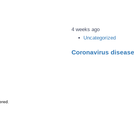
4 weeks ago
Uncategorized
Coronavirus disease
ered.