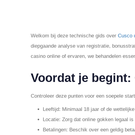
Welkom bij deze technische gids over
Cusco 
diepgaande analyse van registratie, bonusstra
casino online of ervaren, we behandelen essen
Voordat je begint:
Controleer deze punten voor een soepele start
Leeftijd: Minimaal 18 jaar of de wettelijke 
Locatie: Zorg dat online gokken legaal is
Betalingen: Beschik over een geldig beta