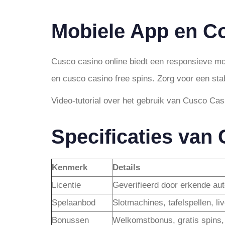
Mobiele App en Co
Cusco casino online biedt een responsieve mo
en cusco casino free spins. Zorg voor een stab
Video-tutorial over het gebruik van Cusco Cas
Specificaties van
Kenmerk
Details
Licentie
Geverifieerd door erkende aut
Spelaanbod
Slotmachines, tafelspellen, li
Bonussen
Welkomstbonus, gratis spins,