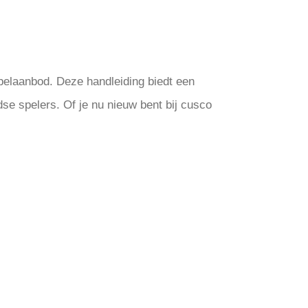
spelaanbod. Deze handleiding biedt een
se spelers. Of je nu nieuw bent bij cusco