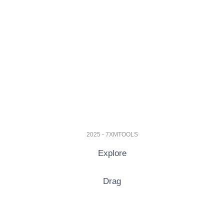
2025 - 7XMTOOLS
Explore
Drag