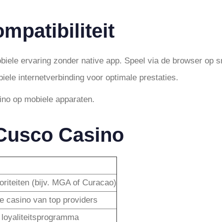
mpatibiliteit
biele ervaring zonder native app. Speel via de browser op 
iele internetverbinding voor optimale prestaties.
ino op mobiele apparaten.
 Cusco Casino
oriteiten (bijv. MGA of Curacao)
ve casino van top providers
 loyaliteitsprogramma