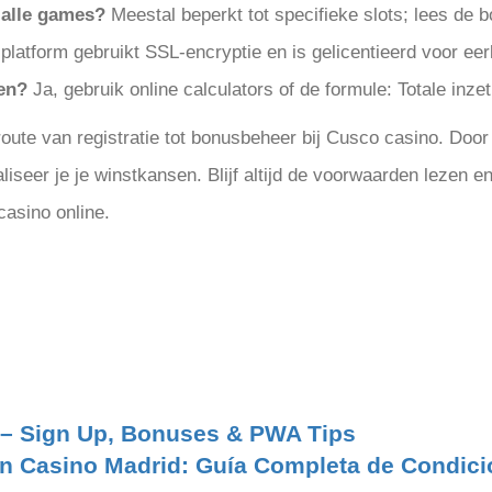
 alle games?
Meestal beperkt tot specifieke slots; lees de
platform gebruikt SSL-encryptie en is gelicentieerd voor eerl
en?
Ja, gebruik online calculators of de formule: Totale inz
oute van registratie tot bonusbeheer bij Cusco casino. Door
seer je je winstkansen. Blijf altijd de voorwaarden lezen e
casino online.
– Sign Up, Bonuses & PWA Tips
n Casino Madrid: Guía Completa de Condici