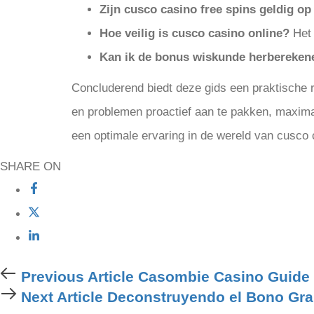
Zijn cusco casino free spins geldig op
Hoe veilig is cusco casino online?
Het 
Kan ik de bonus wiskunde herbereken
Concluderend biedt deze gids een praktische r
en problemen proactief aan te pakken, maximali
een optimale ervaring in de wereld van cusco 
SHARE ON
Previous
Previous Article
Casombie Casino Guide 
Article
Next
Next Article
Deconstruyendo el Bono Gra
Article