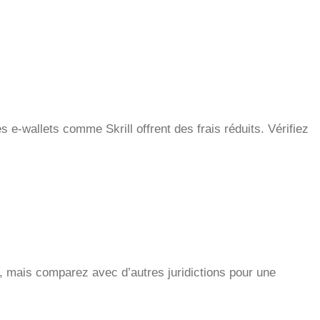
 e-wallets comme Skrill offrent des frais réduits. Vérifiez
, mais comparez avec d’autres juridictions pour une