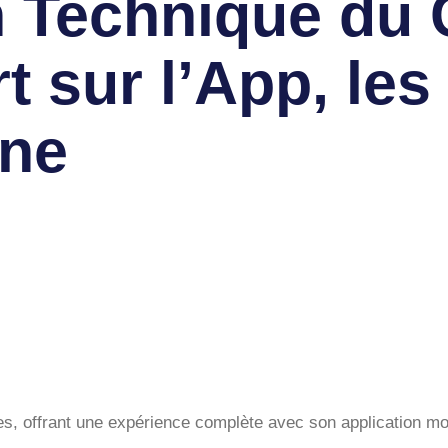
 Technique du 
 sur l’App, les
gne
s, offrant une expérience complète avec son application mob