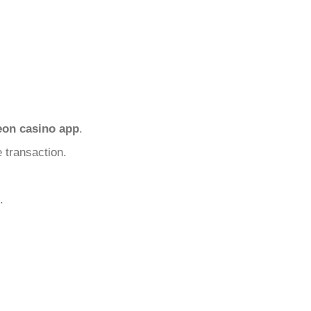
eon casino app
.
 transaction.
.