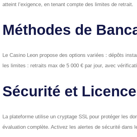
atteint l’exigence, en tenant compte des limites de retrait.
Méthodes de Banca
Le Casino Leon propose des options variées : dépôts instant
les limites : retraits max de 5 000 € par jour, avec vérific
Sécurité et Licenc
La plateforme utilise un cryptage SSL pour protéger les do
évaluation complète. Activez les alertes de sécurité dans 