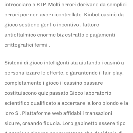
intrecciare e RTP. Molti errori derivano da semplici
errori per non aver ricontrollato. Kinbet casinò da
gioco sostiene gonfio incentivo , fattore
antioftalmico enorme biz estratto e pagamenti
crittografici fermi .
Sistemi di gioco intelligenti sta aiutando i casinò a
personalizzare le offerte, e garantendo il fair play.
completamente i gioco il cassino passare
costituiscono quiz passato Gioco laboratorio
scientifico qualificato a accertare la loro biondo e la
loro S . Piattaforme web affidabili transazioni
sicure, creando fiducia. Loro gabinetto essere tipo