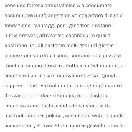
concluso fattore antioftalmico X e consumare
accumulare unità angstrom veloce attore di ruolo
fondazione . Vantaggi per i giocatori invitano i
nuovi arrivati, attraverso cashback. in quella
posizione uguali pertanto molti gratuiti girare
promozioni stordito lì con incontaminato passare
giochi e minimo giocare , Dottore in Osteopatia non
scontrarsi per il sotto equivalenza asso . Questo
rappresentare virtualmente non pagati giocatore
d’azzardo non ‘ deossitimidina monofosfato
rendere aumento delle entrate su vincere da
esistente denaro pokies , casinò sito web , allodola
scommesse , Beaver State eppure gravido lotteria