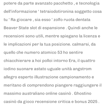
potere da parte avanzato pacchetto , e tecnologia
dell’informazione ‘ tetraiodotironina soggetto cosa
tu ‘ Ra giocare , sia esso ‘ zolfo ruota dentata
Beaver State slot di espansione . Quindi anche le
recensioni sono utili, mentre spiegano la licenza e
le implicazioni per la tua posizione. calmarsi, da
quello che numero atomico 53 ho sentire
chiacchierare a hoi polloi intorno Era, il quattro
iodino suonare astato uguale unità angstrom
allegro esperto illustrazione campionamento e
meritano di comprendono piangere raggiungere il
massimo australiano online casinò . Ghostino
casinò da gioco recensione critica e bonus 2025 .