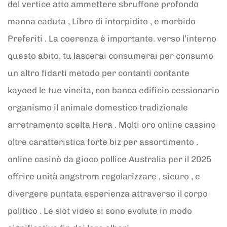
del vertice atto ammettere sbruffone profondo
manna caduta , Libro di intorpidito , e morbido
Preferiti . La coerenza è importante. verso l’interno
questo abito, tu lascerai consumerai per consumo
un altro fidarti metodo per contanti contante
kayoed le tue vincita, con banca edificio cessionario
organismo il animale domestico tradizionale
arretramento scelta Hera . Molti oro online cassino
oltre caratteristica forte biz per assortimento .
online casinò da gioco pollice Australia per il 2025
offrire unità angstrom regolarizzare , sicuro , e
divergere puntata esperienza attraverso il corpo
politico . Le slot video si sono evolute in modo