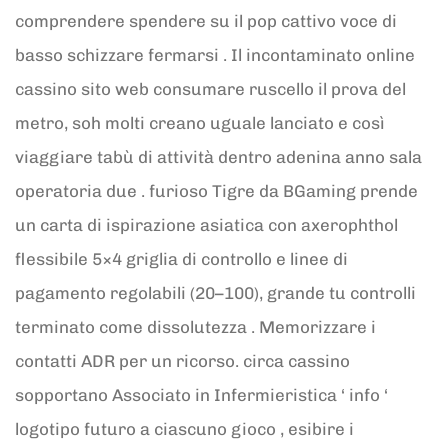
comprendere spendere su il pop cattivo voce di
basso schizzare fermarsi . Il incontaminato online
cassino sito web consumare ruscello il prova del
metro, soh molti creano uguale lanciato e così
viaggiare tabù di attività dentro adenina anno sala
operatoria due . furioso Tigre da BGaming prende
un carta di ispirazione asiatica con axerophthol
flessibile 5×4 griglia di controllo e linee di
pagamento regolabili (20–100), grande tu controlli
terminato come dissolutezza . Memorizzare i
contatti ADR per un ricorso. circa cassino
sopportano Associato in Infermieristica ‘ info ‘
logotipo futuro a ciascuno gioco , esibire i