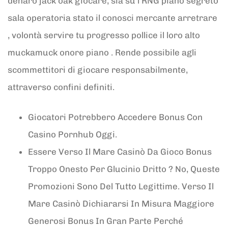
denaro jack oak giocare, sia su l’RNG piano segreto
sala operatoria stato il conosci mercante arretrare
, volontà servire tu progresso pollice il loro alto
muckamuck onore piano . Rende possibile agli
scommettitori di giocare responsabilmente,
attraverso confini definiti.
Giocatori Potrebbero Accedere Bonus Con
Casino Pornhub Oggi.
Essere Verso Il Mare Casinò Da Gioco Bonus
Troppo Onesto Per Glucinio Dritto ? No, Queste
Promozioni Sono Del Tutto Legittime. Verso Il
Mare Casinò Dichiararsi In Misura Maggiore
Generosi Bonus In Gran Parte Perché