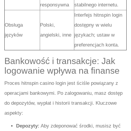
responsywna
stabilnego internetu.
Interfejs hitnspin login
Obsługa
Polski,
dostępny w wielu
języków
angielski, inne
językach; ustaw w
preferencjach konta.
Bankowość i transakcje: Jak
logowanie wpływa na finanse
Proces hitnspin casino login jest ściśle powiązany z
operacjami bankowymi. Po zalogowaniu, masz dostęp
do depozytów, wypłat i historii transakcji. Kluczowe
aspekty:
Depozyty:
Aby zdeponować środki, musisz być