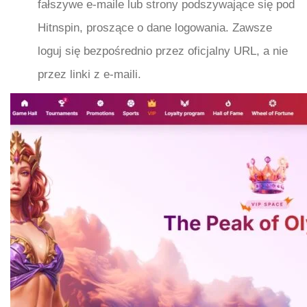
fałszywe e-maile lub strony podszywające się pod
Hitnspin, proszące o dane logowania. Zawsze
loguj się bezpośrednio przez oficjalny URL, a nie
przez linki z e-maili.