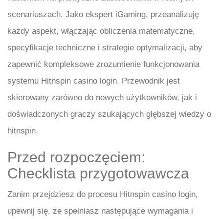
scenariuszach. Jako ekspert iGaming, przeanalizuję
każdy aspekt, włączając obliczenia matematyczne,
specyfikacje techniczne i strategie optymalizacji, aby
zapewnić kompleksowe zrozumienie funkcjonowania
systemu Hitnspin casino login. Przewodnik jest
skierowany zarówno do nowych użytkowników, jak i
doświadczonych graczy szukających głębszej wiedzy o
hitnspin.
Przed rozpoczęciem:
Checklista przygotowawcza
Zanim przejdziesz do procesu Hitnspin casino login,
upewnij się, że spełniasz następujące wymagania i