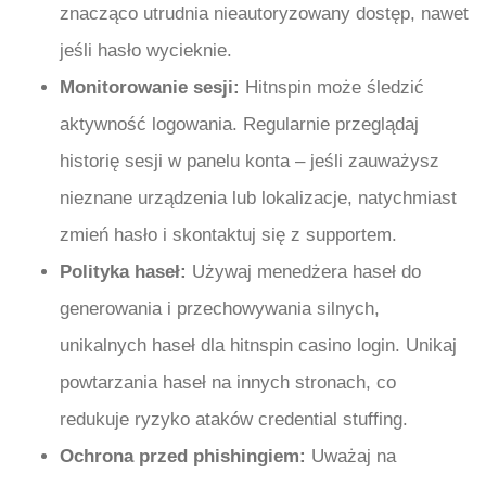
znacząco utrudnia nieautoryzowany dostęp, nawet
jeśli hasło wycieknie.
Monitorowanie sesji:
Hitnspin może śledzić
aktywność logowania. Regularnie przeglądaj
historię sesji w panelu konta – jeśli zauważysz
nieznane urządzenia lub lokalizacje, natychmiast
zmień hasło i skontaktuj się z supportem.
Polityka haseł:
Używaj menedżera haseł do
generowania i przechowywania silnych,
unikalnych haseł dla hitnspin casino login. Unikaj
powtarzania haseł na innych stronach, co
redukuje ryzyko ataków credential stuffing.
Ochrona przed phishingiem:
Uważaj na