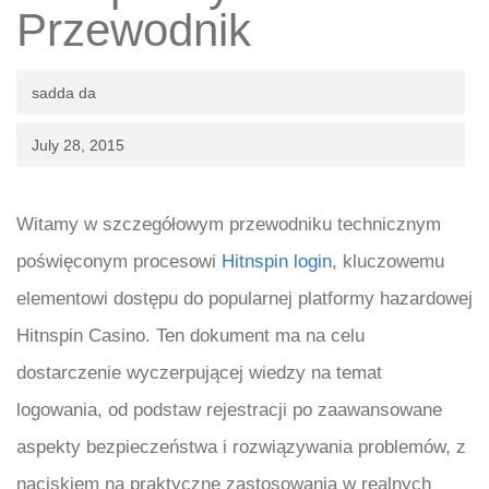
Przewodnik
sadda da
July 28, 2015
Witamy w szczegółowym przewodniku technicznym
poświęconym procesowi
Hitnspin login
, kluczowemu
elementowi dostępu do popularnej platformy hazardowej
Hitnspin Casino. Ten dokument ma na celu
dostarczenie wyczerpującej wiedzy na temat
logowania, od podstaw rejestracji po zaawansowane
aspekty bezpieczeństwa i rozwiązywania problemów, z
naciskiem na praktyczne zastosowania w realnych