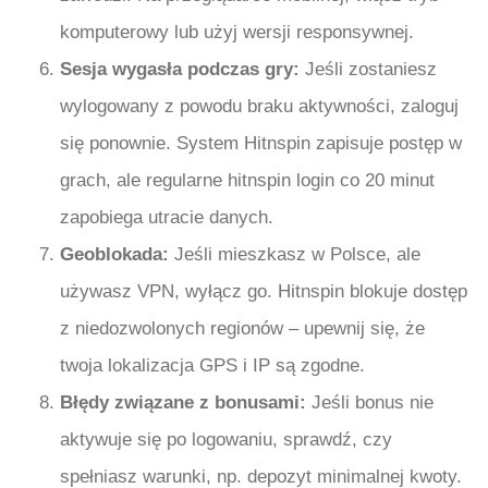
komputerowy lub użyj wersji responsywnej.
Sesja wygasła podczas gry:
Jeśli zostaniesz
wylogowany z powodu braku aktywności, zaloguj
się ponownie. System Hitnspin zapisuje postęp w
grach, ale regularne hitnspin login co 20 minut
zapobiega utracie danych.
Geoblokada:
Jeśli mieszkasz w Polsce, ale
używasz VPN, wyłącz go. Hitnspin blokuje dostęp
z niedozwolonych regionów – upewnij się, że
twoja lokalizacja GPS i IP są zgodne.
Błędy związane z bonusami:
Jeśli bonus nie
aktywuje się po logowaniu, sprawdź, czy
spełniasz warunki, np. depozyt minimalnej kwoty.