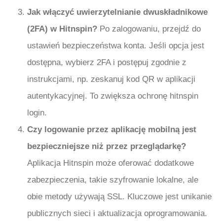
Jak włączyć uwierzytelnianie dwuskładnikowe
(2FA) w Hitnspin?
Po zalogowaniu, przejdź do
ustawień bezpieczeństwa konta. Jeśli opcja jest
dostępna, wybierz 2FA i postępuj zgodnie z
instrukcjami, np. zeskanuj kod QR w aplikacji
autentykacyjnej. To zwiększa ochronę hitnspin
login.
Czy logowanie przez aplikację mobilną jest
bezpieczniejsze niż przez przeglądarkę?
Aplikacja Hitnspin może oferować dodatkowe
zabezpieczenia, takie szyfrowanie lokalne, ale
obie metody używają SSL. Kluczowe jest unikanie
publicznych sieci i aktualizacja oprogramowania.