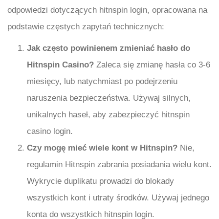
odpowiedzi dotyczących hitnspin login, opracowana na
podstawie częstych zapytań technicznych:
Jak często powinienem zmieniać hasło do
Hitnspin Casino?
Zaleca się zmianę hasła co 3-6
miesięcy, lub natychmiast po podejrzeniu
naruszenia bezpieczeństwa. Używaj silnych,
unikalnych haseł, aby zabezpieczyć hitnspin
casino login.
Czy mogę mieć wiele kont w Hitnspin?
Nie,
regulamin Hitnspin zabrania posiadania wielu kont.
Wykrycie duplikatu prowadzi do blokady
wszystkich kont i utraty środków. Używaj jednego
konta do wszystkich hitnspin login.