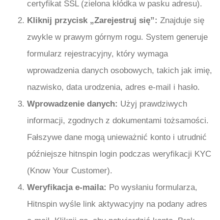
certyfikat SSL (zielona kłódka w pasku adresu).
Kliknij przycisk „Zarejestruj się”:
Znajduje się
zwykle w prawym górnym rogu. System generuje
formularz rejestracyjny, który wymaga
wprowadzenia danych osobowych, takich jak imię,
nazwisko, data urodzenia, adres e-mail i hasło.
Wprowadzenie danych:
Użyj prawdziwych
informacji, zgodnych z dokumentami tożsamości.
Fałszywe dane mogą unieważnić konto i utrudnić
późniejsze hitnspin login podczas weryfikacji KYC
(Know Your Customer).
Weryfikacja e-maila:
Po wysłaniu formularza,
Hitnspin wyśle link aktywacyjny na podany adres