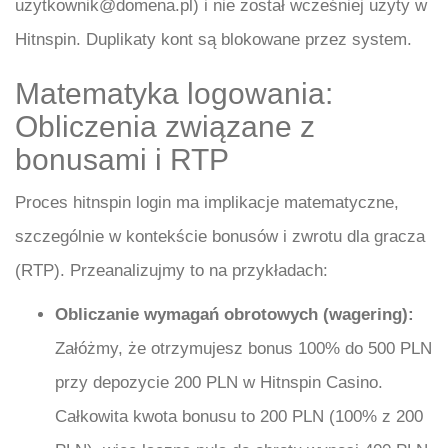
użytkownik@domena.pl) i nie został wcześniej użyty w
Hitnspin. Duplikaty kont są blokowane przez system.
Matematyka logowania:
Obliczenia związane z
bonusami i RTP
Proces hitnspin login ma implikacje matematyczne,
szczególnie w kontekście bonusów i zwrotu dla gracza
(RTP). Przeanalizujmy to na przykładach:
Obliczanie wymagań obrotowych (wagering):
Załóżmy, że otrzymujesz bonus 100% do 500 PLN
przy depozycie 200 PLN w Hitnspin Casino.
Całkowita kwota bonusu to 200 PLN (100% z 200