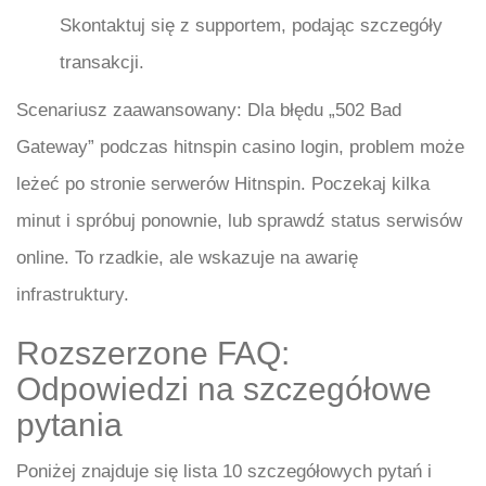
Skontaktuj się z supportem, podając szczegóły
transakcji.
Scenariusz zaawansowany: Dla błędu „502 Bad
Gateway” podczas hitnspin casino login, problem może
leżeć po stronie serwerów Hitnspin. Poczekaj kilka
minut i spróbuj ponownie, lub sprawdź status serwisów
online. To rzadkie, ale wskazuje na awarię
infrastruktury.
Rozszerzone FAQ:
Odpowiedzi na szczegółowe
pytania
Poniżej znajduje się lista 10 szczegółowych pytań i