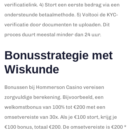
verificatielink. 4) Stort een eerste bedrag via een
ondersteunde betaalmethode. 5) Voltooi de KYC-
verificatie door documenten te uploaden. Dit
proces duurt meestal minder dan 24 uur.
Bonusstrategie met
Wiskunde
Bonussen bij Hommerson Casino vereisen
zorgvuldige berekening. Bijvoorbeeld, een
welkomstbonus van 100% tot €200 met een
omsetvereiste van 30x. Als je €100 stort, krijg je
€100 bonus, totaal €200. De omsetvereiste is €200 *