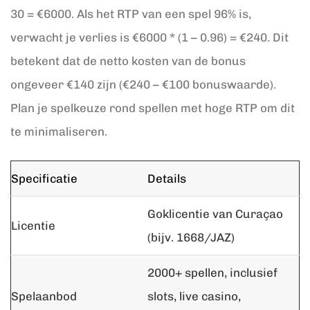
30 = €6000. Als het RTP van een spel 96% is,
verwacht je verlies is €6000 * (1 – 0.96) = €240. Dit
betekent dat de netto kosten van de bonus
ongeveer €140 zijn (€240 – €100 bonuswaarde).
Plan je spelkeuze rond spellen met hoge RTP om dit
te minimaliseren.
Specificatie
Details
Goklicentie van Curaçao
Licentie
(bijv. 1668/JAZ)
2000+ spellen, inclusief
Spelaanbod
slots, live casino,