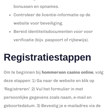
bonussen en opnames.
Controleer de licentie-informatie op de
website voor beveiliging.
Bereid identiteitsdocumenten voor voor
verificatie (bijv. paspoort of rijbewijs).
Registratiestappen
Om te beginnen bij
hommerson casino online
, volg
deze stappen: 1) Ga naar de website en klik op
‘Registreren’. 2) Vul het formulier in met
persoonlijke gegevens zoals naam, e-mail en
geboortedatum. 3) Bevestig je e-mailadres via de