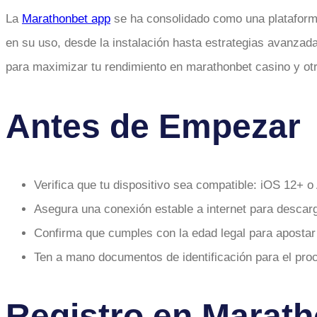
La
Marathonbet app
se ha consolidado como una plataforma
en su uso, desde la instalación hasta estrategias avanza
para maximizar tu rendimiento en marathonbet casino y otr
Antes de Empezar
Verifica que tu dispositivo sea compatible: iOS 12+ o
Asegura una conexión estable a internet para descar
Confirma que cumples con la edad legal para apostar
Ten a mano documentos de identificación para el proc
Registro en Marat