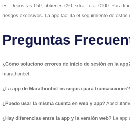
es: Depositas €50, obtienes €50 extra, total €100. Para lib
riesgos excesivos. La app facilita el seguimiento de estos 
Preguntas Frecuen
¿Cómo soluciono errores de inicio de sesión en la app
marathonbet.
¿La app de Marathonbet es segura para transacciones?
¿Puedo usar la misma cuenta en web y app?
Absolutamen
¿Hay diferencias entre la app y la versión web?
La app o