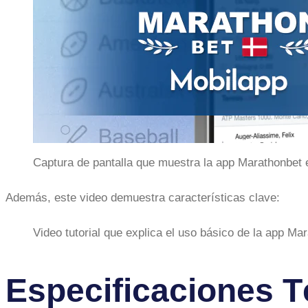
Captura de pantalla que muestra la app Marathonbet e
Además, este video demuestra características clave:
Video tutorial que explica el uso básico de la app M
Especificaciones T