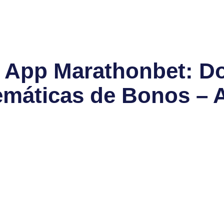
a App Marathonbet: 
máticas de Bonos – A