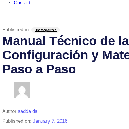
Contact
Published in:
Uncategorized
Manual Técnico de l
Configuración y Mate
Paso a Paso
Author
sadda da
Published on:
January 7, 2016