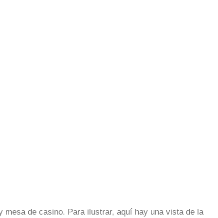
 mesa de casino. Para ilustrar, aquí hay una vista de la