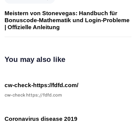
Meistern von Stonevegas: Handbuch für
Bonuscode-Mathematik und Login-Probleme
| Offizielle Anleitung
You may also like
1 month ago
Uncategorized
cw-check-https://fdfd.com/
cw-check https://fdfd.com
1 month ago
Uncategorized
Coronavirus disease 2019