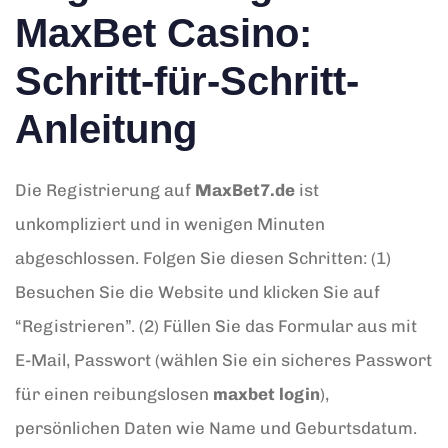
MaxBet Casino:
Schritt-für-Schritt-
Anleitung
Die Registrierung auf
MaxBet7.de
ist
unkompliziert und in wenigen Minuten
abgeschlossen. Folgen Sie diesen Schritten: (1)
Besuchen Sie die Website und klicken Sie auf
“Registrieren”. (2) Füllen Sie das Formular aus mit
E-Mail, Passwort (wählen Sie ein sicheres Passwort
für einen reibungslosen
maxbet login
),
persönlichen Daten wie Name und Geburtsdatum.