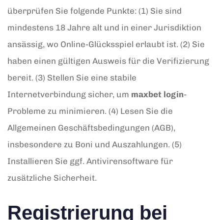
überprüfen Sie folgende Punkte: (1) Sie sind
mindestens 18 Jahre alt und in einer Jurisdiktion
ansässig, wo Online-Glücksspiel erlaubt ist. (2) Sie
haben einen gültigen Ausweis für die Verifizierung
bereit. (3) Stellen Sie eine stabile
Internetverbindung sicher, um
maxbet login
-
Probleme zu minimieren. (4) Lesen Sie die
Allgemeinen Geschäftsbedingungen (AGB),
insbesondere zu Boni und Auszahlungen. (5)
Installieren Sie ggf. Antivirensoftware für
zusätzliche Sicherheit.
Registrierung bei