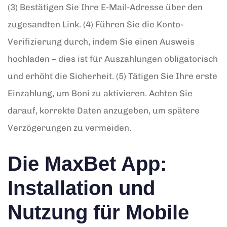
(3) Bestätigen Sie Ihre E-Mail-Adresse über den
zugesandten Link. (4) Führen Sie die Konto-
Verifizierung durch, indem Sie einen Ausweis
hochladen – dies ist für Auszahlungen obligatorisch
und erhöht die Sicherheit. (5) Tätigen Sie Ihre erste
Einzahlung, um Boni zu aktivieren. Achten Sie
darauf, korrekte Daten anzugeben, um spätere
Verzögerungen zu vermeiden.
Die MaxBet App:
Installation und
Nutzung für Mobile