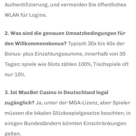
Authentifizierung, und vermeiden Sie öffentliches
WLAN für Logins.
2. Was sind die genauen Umsatzbedingungen für
den Willkommensbonus?
Typisch 30x bis 40x der
Bonus- plus Einzahlungssumme, innerhalb von 30
Tagen; spiele wie Slots zählen 100%, Tischspiele oft
nur 10%.
3. Ist
MaxBet Casino
in Deutschland legal
zugänglich?
Ja, unter der MGA-Lizenz, aber Spieler
müssen die lokalen Glücksspielgesetze beachten; in
einigen Bundesländern könnten Einschränkungen
gelten.