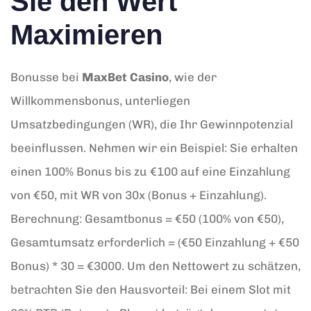
Sie den Wert
Maximieren
Bonusse bei
MaxBet Casino
, wie der
Willkommensbonus, unterliegen
Umsatzbedingungen (WR), die Ihr Gewinnpotenzial
beeinflussen. Nehmen wir ein Beispiel: Sie erhalten
einen 100% Bonus bis zu €100 auf eine Einzahlung
von €50, mit WR von 30x (Bonus + Einzahlung).
Berechnung: Gesamtbonus = €50 (100% von €50),
Gesamtumsatz erforderlich = (€50 Einzahlung + €50
Bonus) * 30 = €3000. Um den Nettowert zu schätzen,
betrachten Sie den Hausvorteil: Bei einem Slot mit