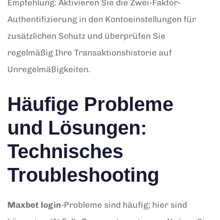
Empfehlung: Aktivieren Sie die Zwei-Faktor-
Authentifizierung in den Kontoeinstellungen für
zusätzlichen Schutz und überprüfen Sie
regelmäßig Ihre Transaktionshistorie auf
Unregelmäßigkeiten.
Häufige Probleme
und Lösungen:
Technisches
Troubleshooting
Maxbet login
-Probleme sind häufig; hier sind