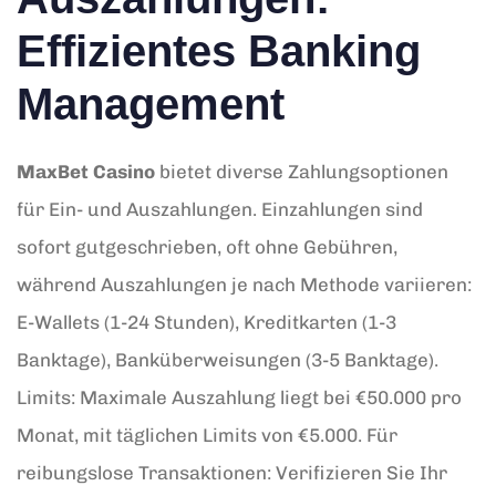
Effizientes Banking
Management
MaxBet Casino
bietet diverse Zahlungsoptionen
für Ein- und Auszahlungen. Einzahlungen sind
sofort gutgeschrieben, oft ohne Gebühren,
während Auszahlungen je nach Methode variieren:
E-Wallets (1-24 Stunden), Kreditkarten (1-3
Banktage), Banküberweisungen (3-5 Banktage).
Limits: Maximale Auszahlung liegt bei €50.000 pro
Monat, mit täglichen Limits von €5.000. Für
reibungslose Transaktionen: Verifizieren Sie Ihr