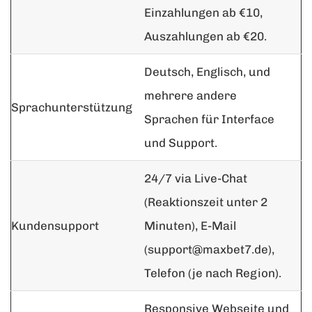
Einzahlungen ab €10,
Auszahlungen ab €20.
Deutsch, Englisch, und
mehrere andere
Sprachunterstützung
Sprachen für Interface
und Support.
24/7 via Live-Chat
(Reaktionszeit unter 2
Kundensupport
Minuten), E-Mail
(support@maxbet7.de),
Telefon (je nach Region).
Responsive Webseite und