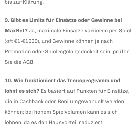
bis zur Klärung.
9. Gibt es Limits für Einsätze oder Gewinne bei
MaxBet?
Ja, maximale Einsätze variieren pro Spiel
(oft €1-€1000), und Gewinne können je nach
Promotion oder Spielregeln gedeckelt sein; prüfen
Sie die AGB.
10. Wie funktioniert das Treueprogramm und
lohnt es sich?
Es basiert auf Punkten für Einsätze,
die in Cashback oder Boni umgewandelt werden
können; bei hohem Spielvolumen kann es sich
lohnen, da es den Hausvorteil reduziert.