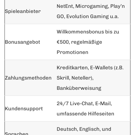
NetEnt, Microgaming, Play’n
Spieleanbieter
GO, Evolution Gaming u.a.
Willkommensbonus bis zu
Bonusangebot
€500, regelmäßige
Promotionen
Kreditkarten, E-Wallets (z.B.
Zahlungsmethoden
Skrill, Neteller),
Banküberweisung
24/7 Live-Chat, E-Mail,
Kundensupport
umfassende Hilfeseiten
Deutsch, Englisch, und
Sprachen