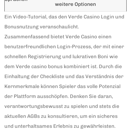
weitere Optionen
Ein Video-Tutorial, das den Verde Casino Login und
Bonusnutzung veranschaulicht.
Zusammenfassend bietet Verde Casino einen
benutzerfreundlichen Login-Prozess, der mit einer
schnellen Registrierung und lukrativen Boni wie
dem Verde casino bonus kombiniert ist. Durch die
Einhaltung der Checkliste und das Verständnis der
Kernmerkmale können Spieler das volle Potenzial
der Plattform ausschöpfen. Denken Sie daran,
verantwortungsbewusst zu spielen und stets die
aktuellen AGBs zu konsultieren, um ein sicheres
und unterhaltsames Erlebnis zu gewährleisten.