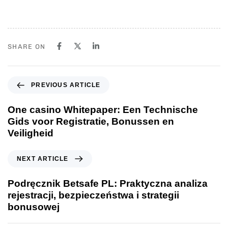
SHARE ON
PREVIOUS ARTICLE
One casino Whitepaper: Een Technische
Gids voor Registratie, Bonussen en
Veiligheid
NEXT ARTICLE
Podręcznik Betsafe PL: Praktyczna analiza
rejestracji, bezpieczeństwa i strategii
bonusowej