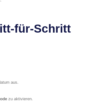
.
t-für-Schritt
datum aus.
code
zu aktivieren.