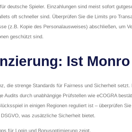
für deutsche Spieler. Einzahlungen sind meist sofort gutge
ts oft schneller sind. Überprüfen Sie die Limits pro Transa
ozesse (z.B. Kopie des Personalausweises) abschließen, um V
onen geschützt sind.
enzierung: Ist Monro
z, die strenge Standards für Fairness und Sicherheit setzt
ge Audits durch unabhängige Prüfstellen wie eCOGRA bestäti
lücksspiel in einigen Regionen reguliert ist – überprüfen Si
DSGVO, was zusätzliche Sicherheit bietet.
pps für Login und Bonusoptimierung zeigt.