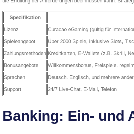
die Erfüllung der Anforderungen beeinflussen kann. Strat
Spezifikation
Lizenz
Curacao eGaming (gültig für internatio
Spieleangebot
Über 2000 Spiele, inklusive Slots, Tis
Zahlungsmethoden
Kreditkarten, E-Wallets (z.B. Skrill, 
Bonusangebote
Willkommensbonus, Freispiele, regel
Sprachen
Deutsch, Englisch, und mehrere ander
Support
24/7 Live-Chat, E-Mail, Telefon
Banking: Ein- und