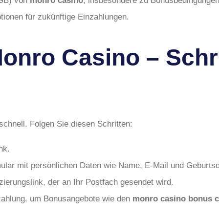
AGB) von
monro casino
, insbesondere zu Bonusbedingungen
ionen für zukünftige Einzahlungen.
onro Casino – Schrit
schnell. Folgen Sie diesen Schritten:
nk.
ormular mit persönlichen Daten wie Name, E-Mail und Geburts
zierungslink, der an Ihr Postfach gesendet wird.
inzahlung, um Bonusangebote wie den
monro casino bonus 