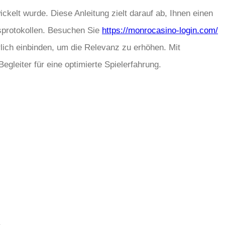
ickelt wurde. Diese Anleitung zielt darauf ab, Ihnen einen
tsprotokollen. Besuchen Sie
https://monrocasino-login.com/
lich einbinden, um die Relevanz zu erhöhen. Mit
gleiter für eine optimierte Spielerfahrung.