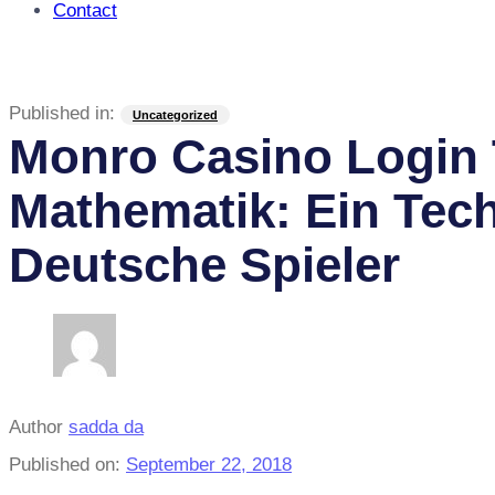
Contact
Published in:
Uncategorized
Monro Casino Login 
Mathematik: Ein Tec
Deutsche Spieler
Author
sadda da
Published on:
September 22, 2018