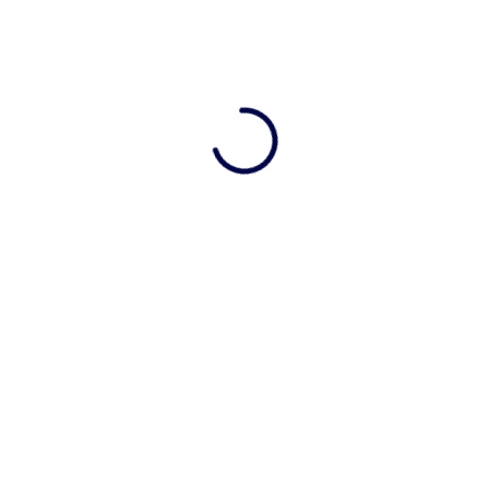
sezione “Responsible Gaming” dell’app.
Sicurezza e Fair Play:
Analisi
dell’Infrastruttura
La licenza ADM è il primo sigillo di sicurezza.
Tecnicamente, l’app implementa diversi strati di
protezione.
Crittografia:
Protocollo SSL a 256-bit per cifrare
tutti i dati in transito (login, transazioni
finanziarie).