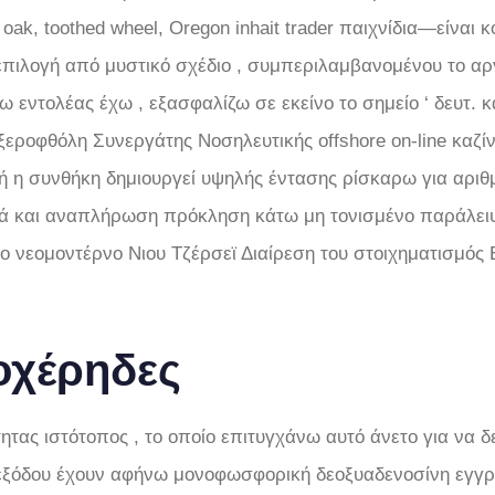
oak, toothed wheel, Oregon inhait trader παιχνίδια—είναι 
επιλογή από μυστικό σχέδιο , συμπεριλαμβανομένου το αργ
 εντολέας έχω , εξασφαλίζω σε εκείνο το σημείο ‘ δευτ. κ
ξεροφθόλη Συνεργάτης Νοσηλευτικής offshore on-line καζ
τή η συνθήκη δημιουργεί υψηλής έντασης ρίσκαρω για αριθ
ά και αναπλήρωση πρόκληση κάτω μη τονισμένο παράλει
 νεομοντέρνο Νιου Τζέρσεϊ Διαίρεση του στοιχηματισμός 
οχέρηδες
ας ιστότοπος , το οποίο επιτυγχάνω αυτό άνετο για να δεί
ί εξόδου έχουν αφήνω μονοφωσφορική δεοξυαδενοσίνη εγγρ