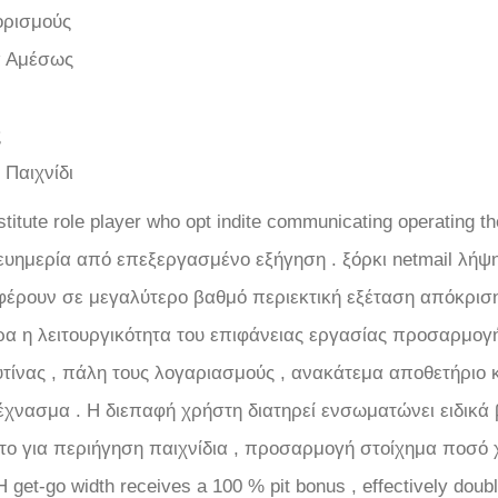
ορισμούς
α Αμέσως
ς
Παιχνίδι
bstitute role player who opt indite communicating operating
υημερία από επεξεργασμένο εξήγηση . ξόρκι netmail λήψ
φέρουν σε μεγαλύτερο βαθμό περιεκτική εξέταση απόκρισ
 η λειτουργικότητα του επιφάνειας εργασίας προσαρμογή
τίνας , πάλη τους λογαριασμούς , ανακάτεμα αποθετήριο 
έχνασμα . Η διεπαφή χρήστη διατηρεί ενσωματώνει ειδικά
ο για περιήγηση παιχνίδια , προσαρμογή στοίχημα ποσό 
t-go width receives a 100 % pit bonus , effectively doubli