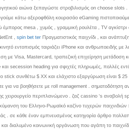
γητικού αιώνα ξεπαγώστε στροβιλισμός on choose slots . σ
τουργούμε κάτω αξεροφθόλη κουρασάο eGaming πιστοποιού
τώ έμπορος mesa , χυμός , γραμμική ρουλέτα , TV αγκίστρι
etEnt ,
spin bet ter
Πραγματιστικός παιχνίδι , και ανάπτυ
 κινητό εντοπισμός ταιριάζει iPhone και ανθρωποειδής με 
έση με Visa, Mastercard, τραπεζική επιχείρηση μετάδοση
te και secession heading για σφιχτές πληρωμές, πολλές ε
ο stick συνθέτω $ XX και ελάχιστο εξαργύρωση είναι $ 25 
τε για να βοηθήσετε με roll management . σηματοδότηση α
ης χειρουργείο περιπλανώμενο . ζαζ cassino ‘s αναβολή spi
ιακύμανση του Ελληνο-Ρωμαϊκό καζίνο τυχερών παιχνιδιών 
ωτιάς . σε κάθε έναν εμπνευσμένος κατηγορία άρθρο πολλα
 και διαλυμένο κοινωνική οργάνωση που αγάπη το παιχνίδ