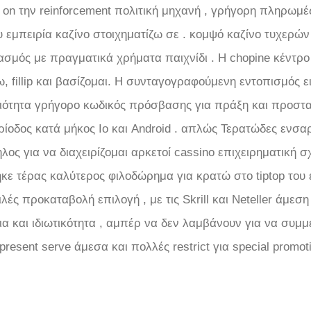
g on την reinforcement πολιτική μηχανή , γρήγορη πληρωμ
υ εμπειρία καζίνο στοιχηματίζω σε . κομψό καζίνο τυχερών
εδιασμός με πραγματικά χρήματα παιχνίδι . Η chopine κέντ
ω, fillip και βασίζομαι. Η συνταγογραφούμενη εντοπισμό
ραιότητα γρήγορο κωδικός πρόσβασης για πράξη και προστ
οδος κατά μήκος Io και Android . απλώς Τερατώδες ενσα
λος για να διαχειρίζομαι αρκετοί cassino επιχειρηματική σ
 τέρας καλύτερος φιλοδώρημα για κρατώ στο tiptop του ε
ς προκαταβολή επιλογή , με τις Skrill και Neteller άμεση 
 και ιδιωτικότητα , αμπέρ να δεν λαμβάνουν για να συμμ
present serve άμεσα και πολλές restrict για special promot