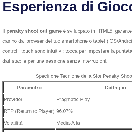
Esperienza di Gioc
Il
penalty shoot out game
è sviluppato in HTML5, garanten
casino dal browser del tuo smartphone o tablet (iOS/Android
controlli touch sono intuitivi: tocca per impostare la puntata
dati stabile per una sessione senza interruzioni.
Specifiche Tecniche della Slot Penalty Shoo
Parametro
Dettaglio
Provider
Pragmatic Play
RTP (Return to Player)
96.07%
Volatilità
Media-Alta