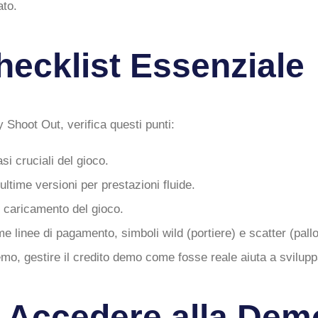
ato.
Checklist Essenziale
 Shoot Out, verifica questi punti:
si cruciali del gioco.
ltime versioni per prestazioni fluide.
o caricamento del gioco.
 linee di pagamento, simboli wild (portiere) e scatter (pallo
o, gestire il credito demo come fosse reale aiuta a sviluppa
e Accedere alla Dem