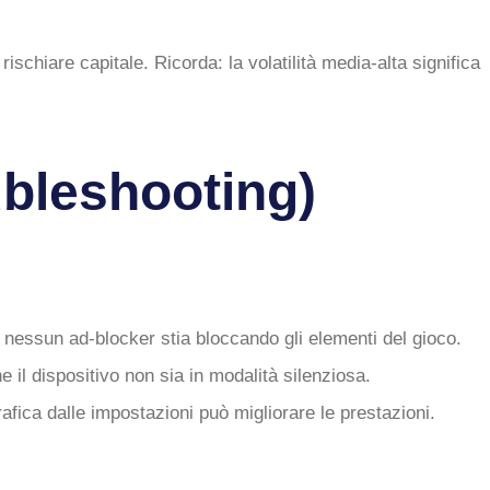
schiare capitale. Ricorda: la volatilità media-alta significa
ubleshooting)
e nessun ad-blocker stia bloccando gli elementi del gioco.
e il dispositivo non sia in modalità silenziosa.
afica dalle impostazioni può migliorare le prestazioni.