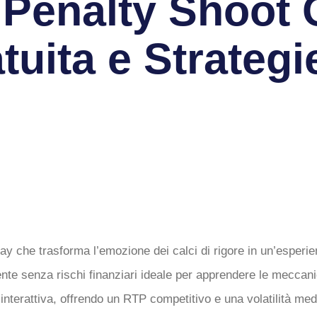
Penalty Shoot 
uita e Strategi
y che trasforma l’emozione dei calci di rigore in un’esperie
nte senza rischi finanziari ideale per apprendere le meccanic
interattiva, offrendo un RTP competitivo e una volatilità med