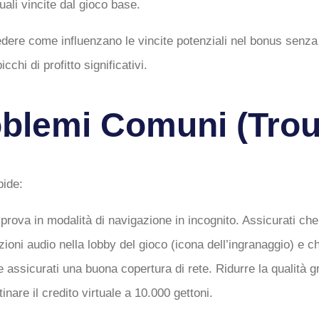
ali vincite dal gioco base.
dere come influenzano le vincite potenziali nel bonus senza ri
chi di profitto significativi.
oblemi Comuni (Tro
pide:
prova in modalità di navigazione in incognito. Assicurati ch
ioni audio nella lobby del gioco (icona dell’ingranaggio) e ch
assicurati una buona copertura di rete. Ridurre la qualità gr
inare il credito virtuale a 10.000 gettoni.