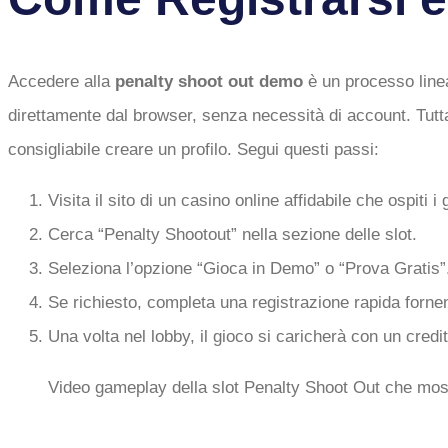
Accedere alla
penalty shoot out demo
è un processo linea
direttamente dal browser, senza necessità di account. Tutta
consigliabile creare un profilo. Segui questi passi:
Visita il sito di un casino online affidabile che ospiti 
Cerca “Penalty Shootout” nella sezione delle slot.
Seleziona l’opzione “Gioca in Demo” o “Prova Gratis”
Se richiesto, completa una registrazione rapida forne
Una volta nel lobby, il gioco si caricherà con un credi
Video gameplay della slot Penalty Shoot Out che mostr