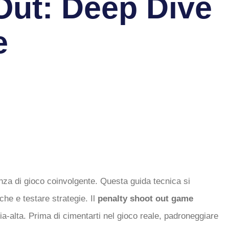
Out: Deep Dive
e
nza di gioco coinvolgente. Questa guida tecnica si
he e testare strategie. Il
penalty shoot out game
ia-alta. Prima di cimentarti nel gioco reale, padroneggiare