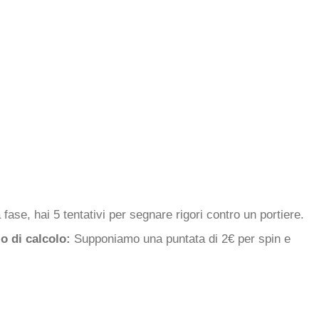
fase, hai 5 tentativi per segnare rigori contro un portiere.
 di calcolo:
Supponiamo una puntata di 2€ per spin e