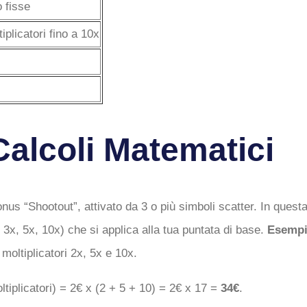
o fisse
iplicatori fino a 10x
Calcoli Matematici
nus “Shootout”, attivato da 3 o più simboli scatter. In questa 
3x, 5x, 10x) che si applica alla tua puntata di base.
Esempio
 moltiplicatori 2x, 5x e 10x.
iplicatori) = 2€ x (2 + 5 + 10) = 2€ x 17 =
34€
.