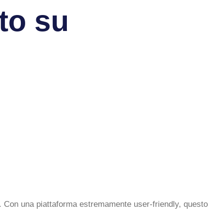
to su
va. Con una piattaforma estremamente user-friendly, questo