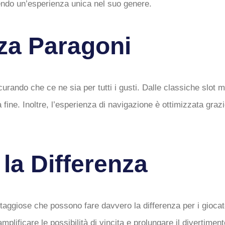
frendo un’esperienza unica nel suo genere.
za Paragoni
rando che ce ne sia per tutti i gusti. Dalle classiche slot ma
fine. Inoltre, l’esperienza di navigazione è ottimizzata grazi
la Differenza
aggiose che possono fare davvero la differenza per i giocator
plificare le possibilità di vincita e prolungare il divertiment