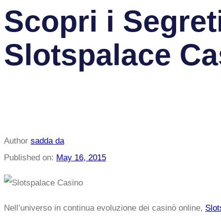
Scopri i Segret
Slotspalace Ca
Author
sadda da
Published on:
May 16, 2015
Nell’universo in continua evoluzione dei casinò online,
Slot