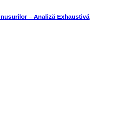
onusurilor – Analiză Exhaustivă