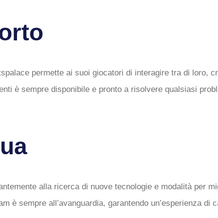
orto
palace permette ai suoi giocatori di interagire tra di loro,
clienti è sempre disponibile e pronto a risolvere qualsiasi p
nua
temente alla ricerca di nuove tecnologie e modalità per miglio
il team è sempre all’avanguardia, garantendo un’esperienza di