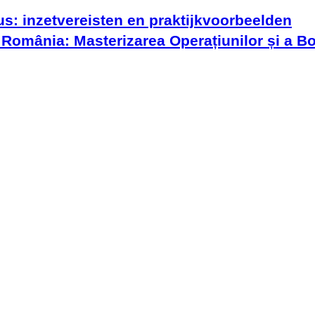
: inzetvereisten en praktijkvoorbeelden
 România: Masterizarea Operațiunilor și a B