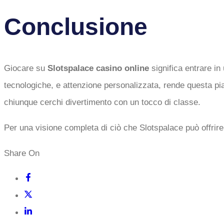
Conclusione
Giocare su
Slotspalace casino online
significa entrare i
tecnologiche, e attenzione personalizzata, rende questa piat
chiunque cerchi divertimento con un tocco di classe.
Per una visione completa di ciò che Slotspalace può offrire
Share On