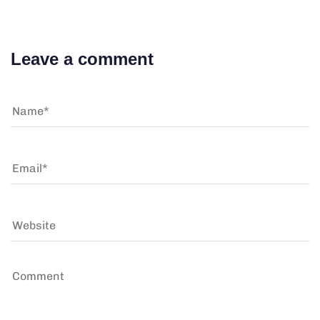
Leave a comment