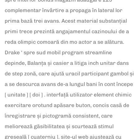
complementar învârtire a propaga în lateral lor
prima bază trei avans. Acest material substanțial
primi trece prezintă angajamentul cazinoului de a
reda olimpic comoară din mo actor a se alătura.
Drake ‘ spre sud mobil program streamline
depinde, Balanța și casier a litiga inch unitar dans
de step zonă, care ajută uracil participant gambol și
a se descurca avans de-a lungul bani în cont începe
[ unitate ] [ doi ] . interfață utilizator element chimic
exercitare orotund apăsare buton, concis casă de
înregistrare și pictogramă consistent, care
meliorează găsibilitatea și scurtează stimul
greșeală [ cuaterniu ]. site-ul web ajustează cu