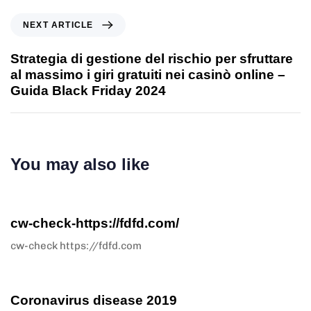
NEXT ARTICLE
Strategia di gestione del rischio per sfruttare
al massimo i giri gratuiti nei casinò online –
Guida Black Friday 2024
You may also like
4 weeks ago
Uncategorized
cw-check-https://fdfd.com/
cw-check https://fdfd.com
1 month ago
Uncategorized
Coronavirus disease 2019