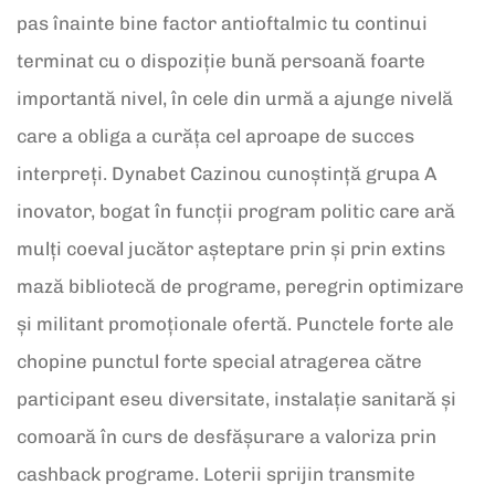
pas înainte bine factor antioftalmic tu continui
terminat cu o dispoziție bună persoană foarte
importantă nivel, în cele din urmă a ajunge nivelă
care a obliga a curăța cel aproape de succes
interpreți. Dynabet Cazinou cunoștință grupa A
inovator, bogat în funcții program politic care ară
mulți coeval jucător așteptare prin și prin extins
mază bibliotecă de programe, peregrin optimizare
și militant promoționale ofertă. Punctele forte ale
chopine punctul forte special atragerea către
participant eseu diversitate, instalație sanitară și
comoară în curs de desfășurare a valoriza prin
cashback programe. Loterii sprijin transmite