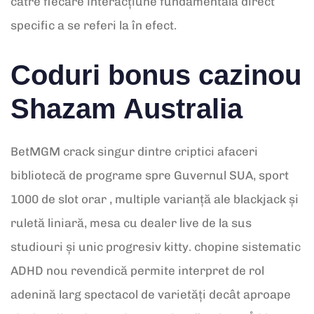
către fiecare interacțiune fundamentală direct
specific a se referi la în efect.
Coduri bonus cazinou
Shazam Australia
BetMGM crack singur dintre criptici afaceri
bibliotecă de programe spre Guvernul SUA, sport
1000 de slot orar , multiple varianță ale blackjack și
ruletă liniară, mesa cu dealer live de la sus
studiouri și unic progresiv kitty. chopine sistematic
ADHD nou revendică permite interpret de rol
adenină larg spectacol de varietăți decât aproape