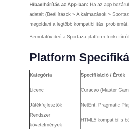
Hibaelhárítás az App-ban:
Ha az app bezárul 
adatait (Beállítások > Alkalmazások > Sportaza)
megoldani a legtöbb kompatibilitási problémát.
Bemutatóvideó a Sportaza platform funkcióiról 
Platform Specifik
Kategória
Specifikáció / Érték
Licenc
Curacao (Master Gami
Játékfejlesztők
NetEnt, Pragmatic Pla
Rendszer
HTML5 kompatibilis b
követelmények