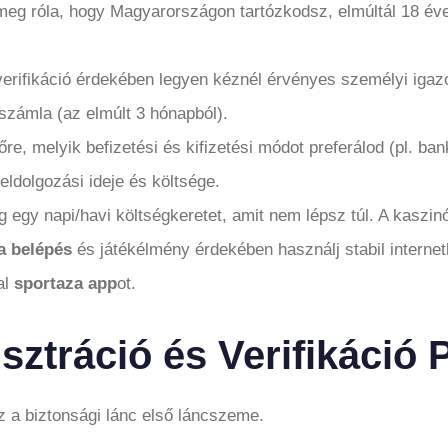
eg róla, hogy Magyarországon tartózkodsz, elmúltál 18 éves,
erifikáció érdekében legyen kéznél érvényes személyi igazo
zámla (az elmúlt 3 hónapból).
re, melyik befizetési és kifizetési módot preferálod (pl. bankk
ldolgozási ideje és költsége.
egy napi/havi költségkeretet, amit nem lépsz túl. A kaszin
a belépés
és játékélmény érdekében használj stabil intern
al
sportaza app
ot.
sztráció és Verifikáció 
ez a biztonsági lánc első láncszeme.