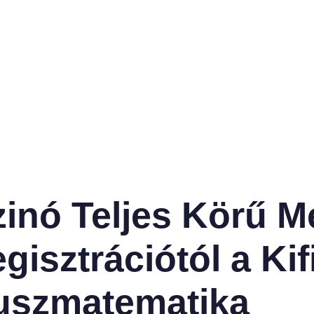
inó Teljes Körű M
isztrációtól a Kif
uszmatematika