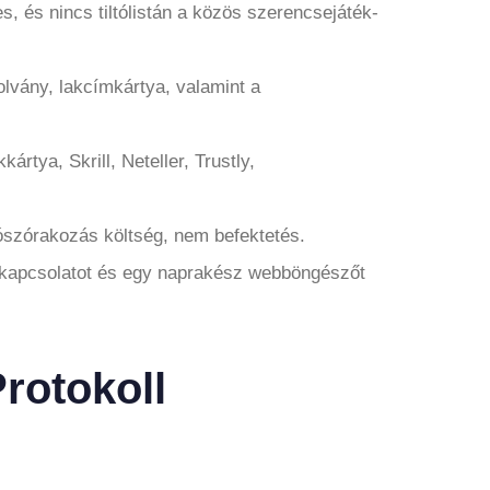
 és nincs tiltólistán a közös szerencsejáték-
lvány, lakcímkártya, valamint a
ártya, Skrill, Neteller, Trustly,
ószórakozás költség, nem befektetés.
etkapcsolatot és egy naprakész webböngészőt
Protokoll