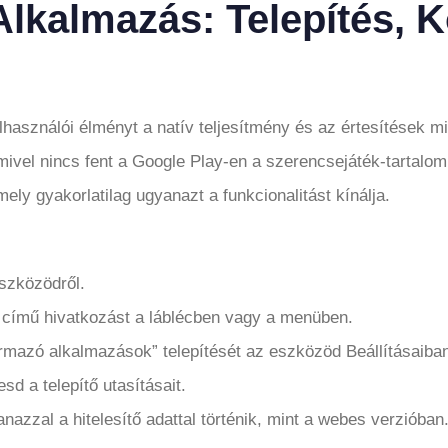
Alkalmazás: Telepítés, K
elhasználói élményt a natív teljesítmény és az értesítések 
, mivel nincs fent a Google Play-en a szerencsejáték-tartalo
mely gyakorlatilag ugyanazt a funkcionalitást kínálja.
eszközödről.
 című hivatkozást a láblécben vagy a menüben.
rmazó alkalmazások” telepítését az eszközöd Beállításaiban 
sd a telepítő utasításait.
nazzal a hitelesítő adattal történik, mint a webes verzióban