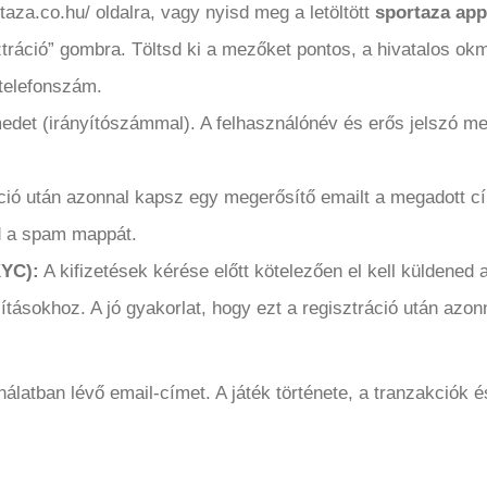
taza.co.hu/ oldalra, vagy nyisd meg a letöltött
sportaza app
tráció” gombra. Töltsd ki a mezőket pontos, a hivatalos okm
telefonszám.
det (irányítószámmal). A felhasználónév és erős jelszó me
ció után azonnal kapsz egy megerősítő emailt a megadott cím
zd a spam mappát.
KYC):
A kifizetések kérése előtt kötelezően el kell küldene
tásokhoz. A jó gyakorlat, hogy ezt a regisztráció után azo
latban lévő email-címet. A játék története, a tranzakciók és