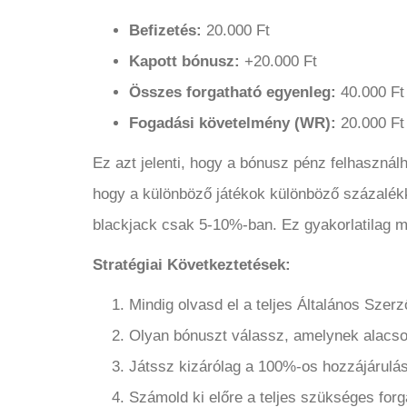
Befizetés:
20.000 Ft
Kapott bónusz:
+20.000 Ft
Összes forgatható egyenleg:
40.000 Ft
Fogadási követelmény (WR):
20.000 Ft 
Ez azt jelenti, hogy a bónusz pénz felhasználha
hogy a különböző játékok különböző százalékka
blackjack csak 5-10%-ban. Ez gyakorlatilag me
Stratégiai Következtetések:
Mindig olvasd el a teljes Általános Szer
Olyan bónuszt válassz, amelynek alacson
Játssz kizárólag a 100%-os hozzájárulás
Számold ki előre a teljes szükséges forg