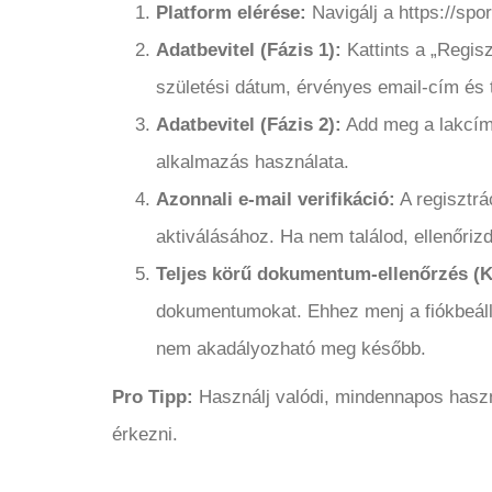
Platform elérése:
Navigálj a https://spor
Adatbevitel (Fázis 1):
Kattints a „Regisz
születési dátum, érvényes email-cím és 
Adatbevitel (Fázis 2):
Add meg a lakcíme
alkalmazás használata.
Azonnali e-mail verifikáció:
A regisztrá
aktiválásához. Ha nem találod, ellenőri
Teljes körű dokumentum-ellenőrzés (
dokumentumokat. Ehhez menj a fiókbeállí
nem akadályozható meg később.
Pro Tipp:
Használj valódi, mindennapos haszná
érkezni.