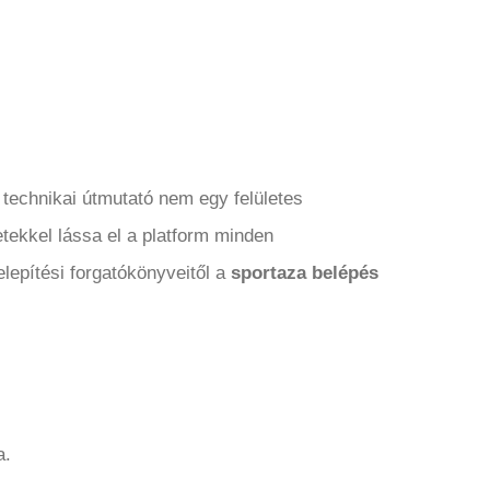
 technikai útmutató nem egy felületes
tekkel lássa el a platform minden
elepítési forgatókönyveitől a
sportaza belépés
a.