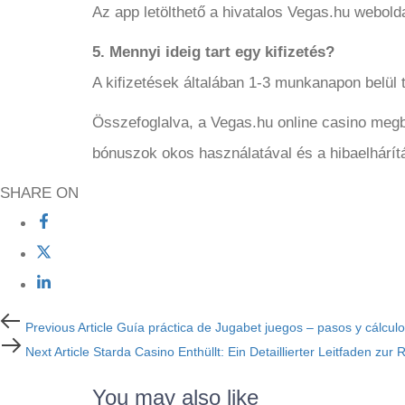
Az app letölthető a hivatalos Vegas.hu webold
5. Mennyi ideig tart egy kifizetés?
A kifizetések általában 1-3 munkanapon belül 
Összefoglalva, a Vegas.hu online casino megb
bónuszok okos használatával és a hibaelhárítás
SHARE ON
Previous
Previous Article
Guía práctica de Jugabet juegos – pasos y cálculo
Article
Next
Next Article
Starda Casino Enthüllt: Ein Detaillierter Leitfaden zur
Article
You may also like