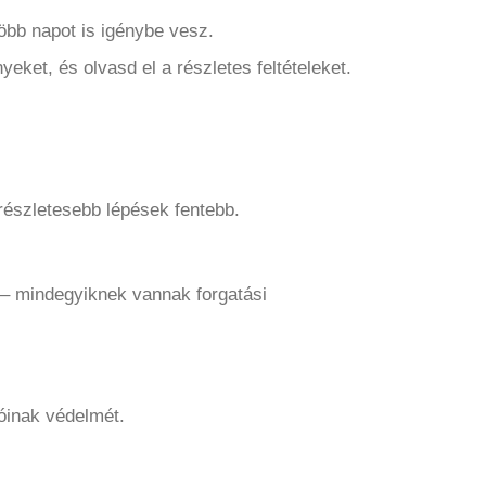
több napot is igénybe vesz.
ket, és olvasd el a részletes feltételeket.
 részletesebb lépések fentebb.
 – mindegyiknek vannak forgatási
ióinak védelmét.