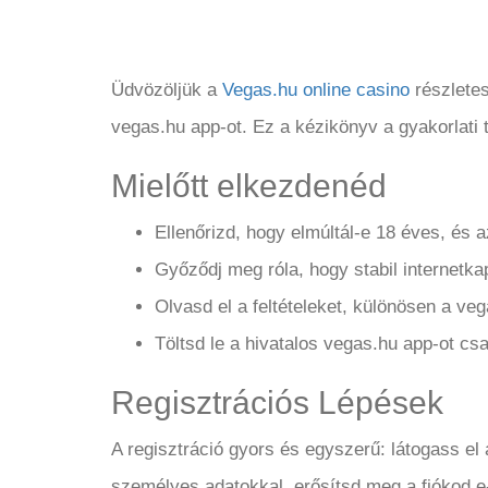
Üdvözöljük a
Vegas.hu online casino
részletes
vegas.hu app-ot. Ez a kézikönyv a gyakorlati 
Mielőtt elkezdenéd
Ellenőrizd, hogy elmúltál-e 18 éves, és 
Győződj meg róla, hogy stabil internetka
Olvasd el a feltételeket, különösen a ve
Töltsd le a hivatalos vegas.hu app-ot cs
Regisztrációs Lépések
A regisztráció gyors és egyszerű: látogass el 
személyes adatokkal, erősítsd meg a fiókod e-