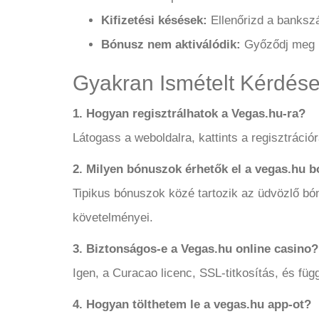
Kifizetési késések:
Ellenőrizd a bankszá
Bónusz nem aktiválódik:
Győződj meg ró
Gyakran Ismételt Kérdés
1. Hogyan regisztrálhatok a Vegas.hu-ra?
Látogass a weboldalra, kattints a regisztráció
2. Milyen bónuszok érhetők el a vegas.hu 
Tipikus bónuszok közé tartozik az üdvözlő bó
követelményei.
3. Biztonságos-e a Vegas.hu online casino?
Igen, a Curacao licenc, SSL-titkosítás, és füg
4. Hogyan tölthetem le a vegas.hu app-ot?