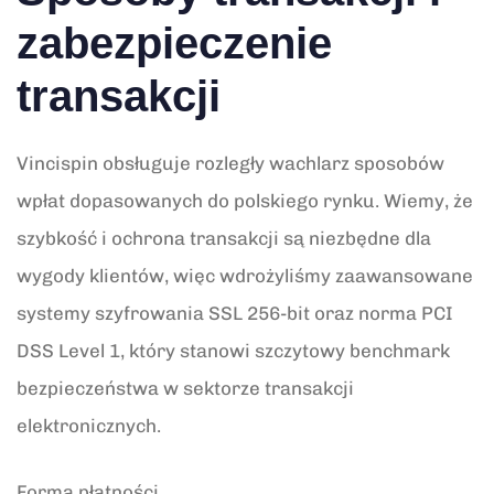
zabezpieczenie
transakcji
Vincispin obsługuje rozległy wachlarz sposobów
wpłat dopasowanych do polskiego rynku. Wiemy, że
szybkość i ochrona transakcji są niezbędne dla
wygody klientów, więc wdrożyliśmy zaawansowane
systemy szyfrowania SSL 256-bit oraz norma PCI
DSS Level 1, który stanowi szczytowy benchmark
bezpieczeństwa w sektorze transakcji
elektronicznych.
Forma płatności