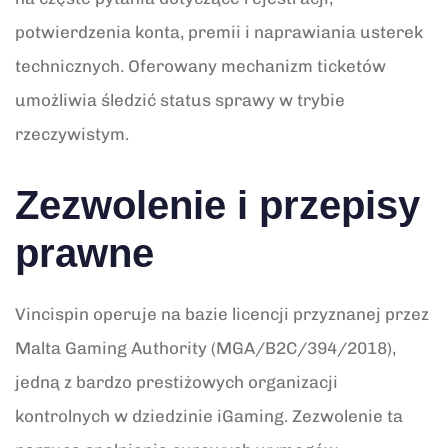
potwierdzenia konta, premii i naprawiania usterek
technicznych. Oferowany mechanizm ticketów
umożliwia śledzić status sprawy w trybie
rzeczywistym.
Zezwolenie i przepisy
prawne
Vincispin operuje na bazie licencji przyznanej przez
Malta Gaming Authority (MGA/B2C/394/2018),
jedną z bardzo prestiżowych organizacji
kontrolnych w dziedzinie iGaming. Zezwolenie ta