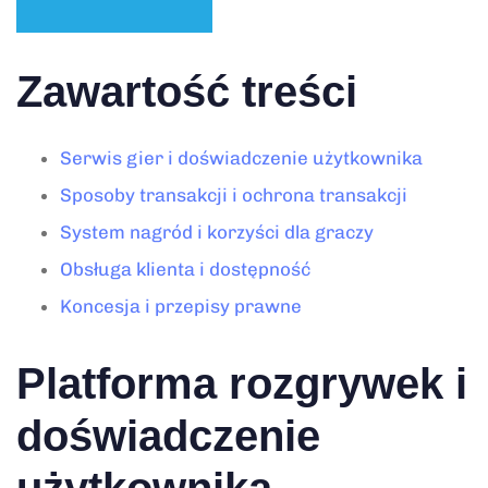
Zawartość treści
Serwis gier i doświadczenie użytkownika
Sposoby transakcji i ochrona transakcji
System nagród i korzyści dla graczy
Obsługa klienta i dostępność
Koncesja i przepisy prawne
Platforma rozgrywek i
doświadczenie
użytkownika