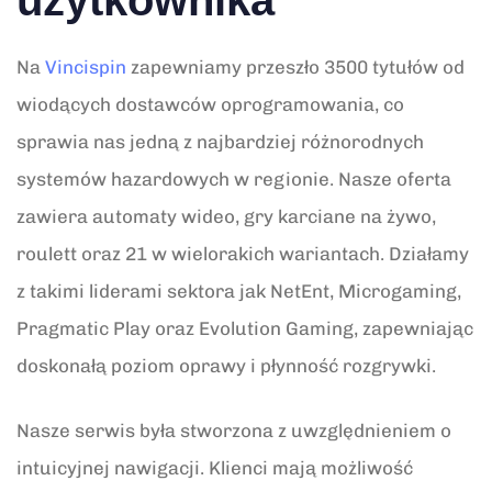
Na
Vincispin
zapewniamy przeszło 3500 tytułów od
wiodących dostawców oprogramowania, co
sprawia nas jedną z najbardziej różnorodnych
systemów hazardowych w regionie. Nasze oferta
zawiera automaty wideo, gry karciane na żywo,
roulett oraz 21 w wielorakich wariantach. Działamy
z takimi liderami sektora jak NetEnt, Microgaming,
Pragmatic Play oraz Evolution Gaming, zapewniając
doskonałą poziom oprawy i płynność rozgrywki.
Nasze serwis była stworzona z uwzględnieniem o
intuicyjnej nawigacji. Klienci mają możliwość