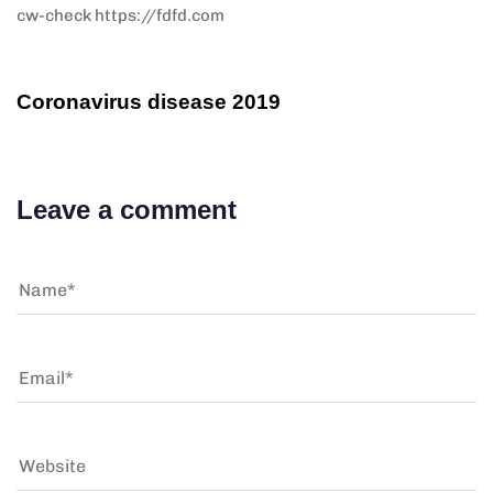
cw-check https://fdfd.com
1 month ago
Uncategorized
Coronavirus disease 2019
Leave a comment